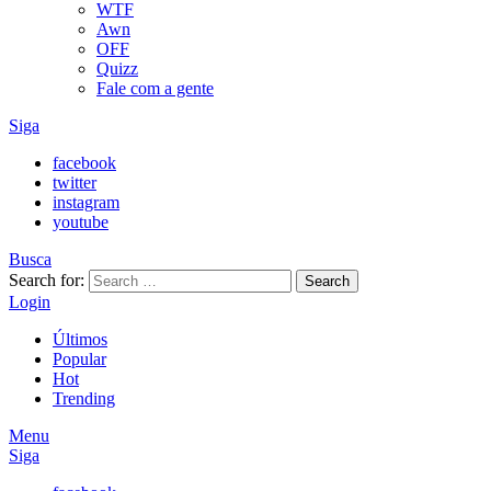
WTF
Awn
OFF
Quizz
Fale com a gente
Siga
facebook
twitter
instagram
youtube
Busca
Search for:
Search
Login
Últimos
Popular
Hot
Trending
Menu
Siga