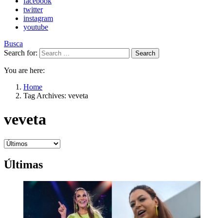
facebook
twitter
instagram
youtube
Busca
Search for:
Search
You are here:
Home
Tag Archives: veveta
veveta
Últimas