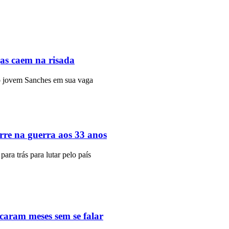
gas caem na risada
r o jovem Sanches em sua vaga
rre na guerra aos 33 anos
ara trás para lutar pelo país
icaram meses sem se falar