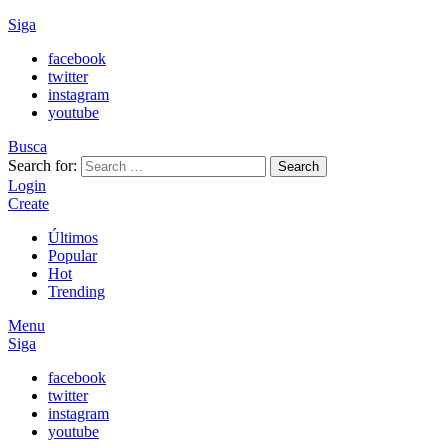
Siga
facebook
twitter
instagram
youtube
Busca
Search for:
Search
Login
Create
Últimos
Popular
Hot
Trending
Menu
Siga
facebook
twitter
instagram
youtube