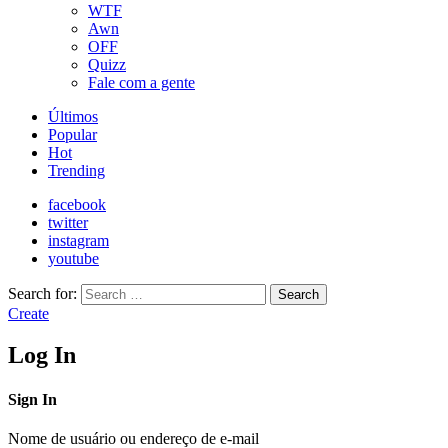
WTF
Awn
OFF
Quizz
Fale com a gente
Últimos
Popular
Hot
Trending
facebook
twitter
instagram
youtube
Search for:
Search
Create
Log In
Sign In
Nome de usuário ou endereço de e-mail