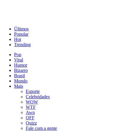
Últimos
Popular
Hot
Trending
Pop
Viral
Humor
Bizarro
Brasil
Mundo
Mais
Esporte
Celebridades
WOW
WTF
Awn
OFF
Quizz
Fale com a gente