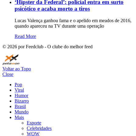
‘Hipster da Federal’: policial entra em surto
psicótico e acaba morto a tiros
Lucas Valença ganhou fama e o apelido em meados de 2016,
quando apareceu na TV durante uma operação
Read More
©
2026
por Feedclub - O clube do melhor feed
Voltar ao Topo
Close
Pop
Viral
Humor
Bizarro
Brasil
Mundo
Mais
Esporte
Celebridades
WOW