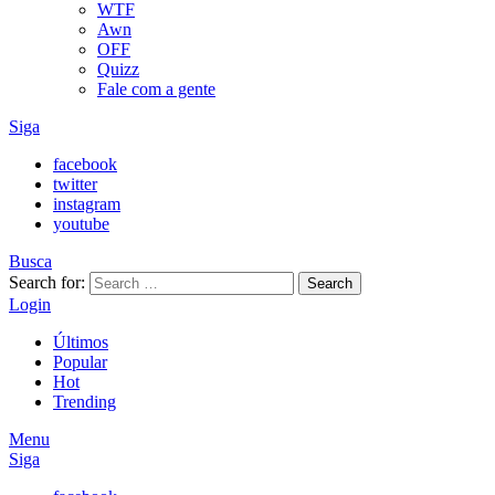
WTF
Awn
OFF
Quizz
Fale com a gente
Siga
facebook
twitter
instagram
youtube
Busca
Search for:
Search
Login
Últimos
Popular
Hot
Trending
Menu
Siga