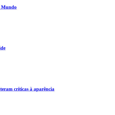
do Mundo
ide
eram críticas à aparência