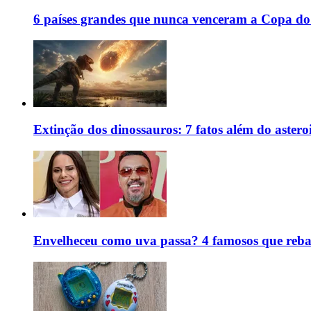
6 países grandes que nunca venceram a Copa 
Extinção dos dinossauros: 7 fatos além do astero
Envelheceu como uva passa? 4 famosos que rebat