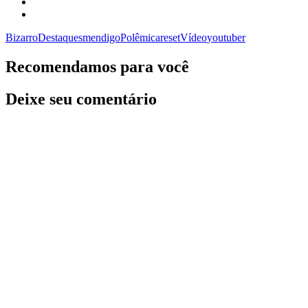
Bizarro
Destaques
mendigo
Polêmica
reset
Vídeo
youtuber
Recomendamos para você
Deixe seu comentário