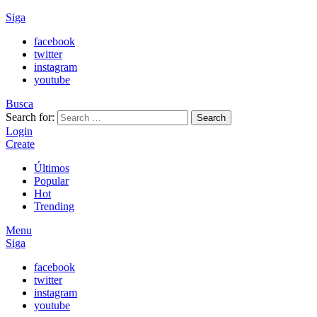
Siga
facebook
twitter
instagram
youtube
Busca
Search for:
Search
Login
Create
Últimos
Popular
Hot
Trending
Menu
Siga
facebook
twitter
instagram
youtube