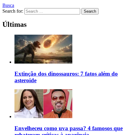
Busca
Search for:
Search
Últimas
Extinção dos dinossauros: 7 fatos além do
asteroide
Envelheceu como uva passa? 4 famosos que
rebateram críticas à aparência