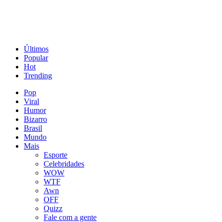
Últimos
Popular
Hot
Trending
Pop
Viral
Humor
Bizarro
Brasil
Mundo
Mais
Esporte
Celebridades
WOW
WTF
Awn
OFF
Quizz
Fale com a gente