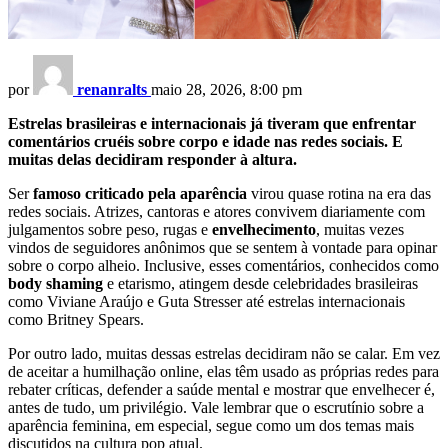
por
renanralts
maio 28, 2026, 8:00 pm
Estrelas brasileiras e internacionais já tiveram que enfrentar
comentários cruéis sobre corpo e idade nas redes sociais. E
muitas delas decidiram responder à altura.
Ser
famoso criticado pela aparência
virou quase rotina na era das
redes sociais. Atrizes, cantoras e atores convivem diariamente com
julgamentos sobre peso, rugas e
envelhecimento
, muitas vezes
vindos de seguidores anônimos que se sentem à vontade para opinar
sobre o corpo alheio. Inclusive, esses comentários, conhecidos como
body shaming
e etarismo, atingem desde celebridades brasileiras
como Viviane Araújo e Guta Stresser até estrelas internacionais
como Britney Spears.
Por outro lado, muitas dessas estrelas decidiram não se calar. Em vez
de aceitar a humilhação online, elas têm usado as próprias redes para
rebater críticas, defender a saúde mental e mostrar que envelhecer é,
antes de tudo, um privilégio. Vale lembrar que o escrutínio sobre a
aparência feminina, em especial, segue como um dos temas mais
discutidos na cultura pop atual.