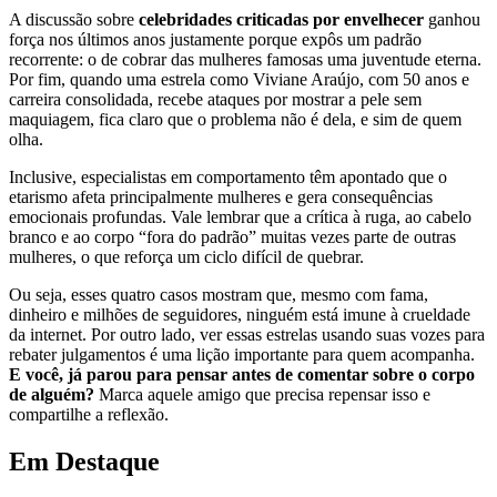
A discussão sobre
celebridades criticadas por envelhecer
ganhou
força nos últimos anos justamente porque expôs um padrão
recorrente: o de cobrar das mulheres famosas uma juventude eterna.
Por fim, quando uma estrela como Viviane Araújo, com 50 anos e
carreira consolidada, recebe ataques por mostrar a pele sem
maquiagem, fica claro que o problema não é dela, e sim de quem
olha.
Inclusive, especialistas em comportamento têm apontado que o
etarismo afeta principalmente mulheres e gera consequências
emocionais profundas. Vale lembrar que a crítica à ruga, ao cabelo
branco e ao corpo “fora do padrão” muitas vezes parte de outras
mulheres, o que reforça um ciclo difícil de quebrar.
Ou seja, esses quatro casos mostram que, mesmo com fama,
dinheiro e milhões de seguidores, ninguém está imune à crueldade
da internet. Por outro lado, ver essas estrelas usando suas vozes para
rebater julgamentos é uma lição importante para quem acompanha.
E você, já parou para pensar antes de comentar sobre o corpo
de alguém?
Marca aquele amigo que precisa repensar isso e
compartilhe a reflexão.
Em Destaque