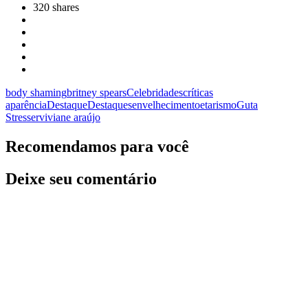
320
shares
body shaming
britney spears
Celebridades
críticas
aparência
Destaque
Destaques
envelhecimento
etarismo
Guta
Stresser
viviane araújo
Recomendamos para você
Deixe seu comentário