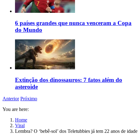
6 países grandes que nunca venceram a Copa
do Mundo
Extinção dos dinossauros: 7 fatos além do
asteroide
Anterior
Próximo
You are here:
Home
Viral
Lembra? O ‘bebê-sol’ dos Teletubbies já tem 22 anos de idade