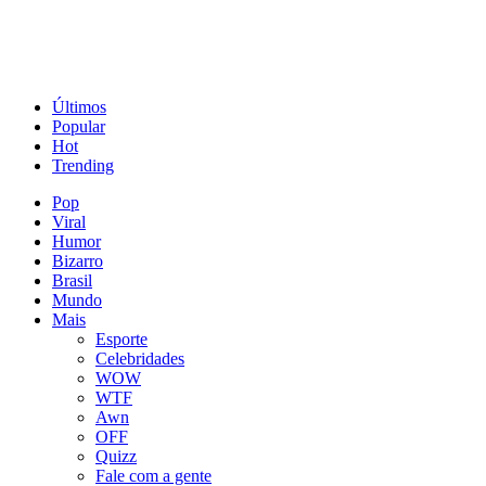
Últimos
Popular
Hot
Trending
Pop
Viral
Humor
Bizarro
Brasil
Mundo
Mais
Esporte
Celebridades
WOW
WTF
Awn
OFF
Quizz
Fale com a gente