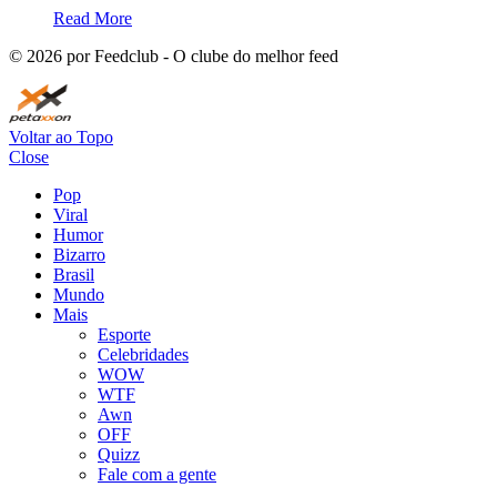
Read More
©
2026
por Feedclub - O clube do melhor feed
Voltar ao Topo
Close
Pop
Viral
Humor
Bizarro
Brasil
Mundo
Mais
Esporte
Celebridades
WOW
WTF
Awn
OFF
Quizz
Fale com a gente