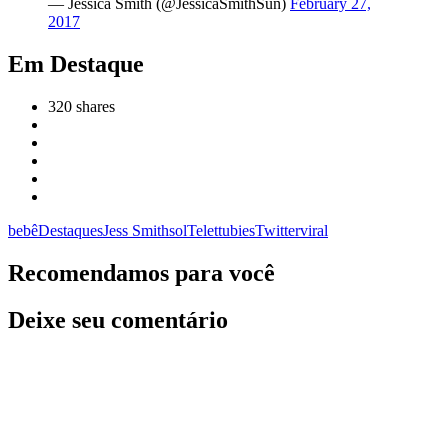
— Jessica Smith (@JessicaSmithSun)
February 27,
2017
Em Destaque
320
shares
bebê
Destaques
Jess Smith
sol
Telettubies
Twitter
viral
Recomendamos para você
Deixe seu comentário