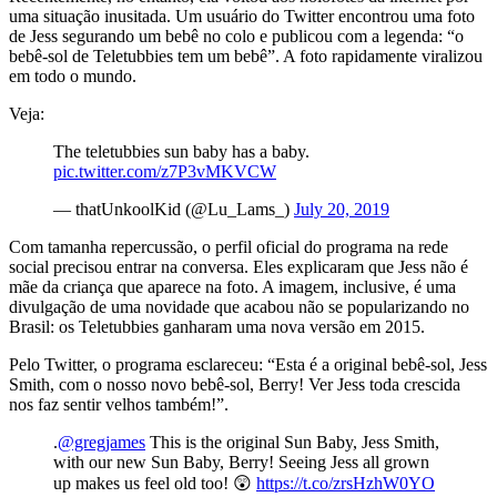
uma situação inusitada. Um usuário do Twitter encontrou uma foto
de Jess segurando um bebê no colo e publicou com a legenda: “o
bebê-sol de Teletubbies tem um bebê”. A foto rapidamente viralizou
em todo o mundo.
Veja:
The teletubbies sun baby has a baby.
pic.twitter.com/z7P3vMKVCW
— thatUnkoolKid (@Lu_Lams_)
July 20, 2019
Com tamanha repercussão, o perfil oficial do programa na rede
social precisou entrar na conversa. Eles explicaram que Jess não é
mãe da criança que aparece na foto. A imagem, inclusive, é uma
divulgação de uma novidade que acabou não se popularizando no
Brasil: os Teletubbies ganharam uma nova versão em 2015.
Pelo Twitter, o programa esclareceu: “Esta é a original bebê-sol, Jess
Smith, com o nosso novo bebê-sol, Berry! Ver Jess toda crescida
nos faz sentir velhos também!”.
.
@gregjames
This is the original Sun Baby, Jess Smith,
with our new Sun Baby, Berry! Seeing Jess all grown
up makes us feel old too! 😲
https://t.co/zrsHzhW0YO