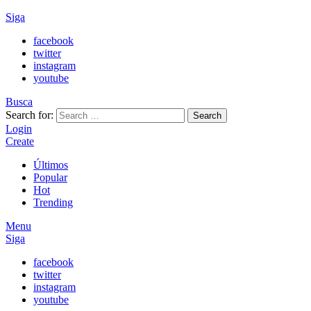
Siga
facebook
twitter
instagram
youtube
Busca
Search for:
Search
Login
Create
Últimos
Popular
Hot
Trending
Menu
Siga
facebook
twitter
instagram
youtube