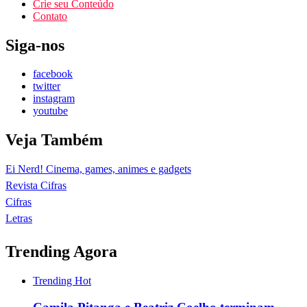
Crie seu Conteúdo
Contato
Siga-nos
facebook
twitter
instagram
youtube
Veja Também
Ei Nerd! Cinema, games, animes e gadgets
Revista Cifras
Cifras
Letras
Trending Agora
Trending
Hot