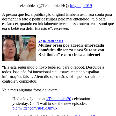
— Teletubbies (@TeletubbiesHQ)
July 22, 2019
A pessoa que fez a publicação original também usou sua conta para
desmentir o fato e pedir desculpas pelo mal entendido. “Só para
esclarecer, quando eu inicialmente tweetei isso ontem, eu assumi que
era o bebê era dela. Ela não é”, escreveu.
Veja também:
Mulher presa por agredir empregada
doméstica diz ser “a nova Suzane von
Richthofen” e caso choca a internet
“Ela está segurando o novo bebê sol para o reboot. Desculpe a
todos. Isso não foi intencional e eu estava tentando espalhar
informações falsas. Além disso, eu não sabia que isso sairia do
controle”, completou.
Veja mais algumas fotos da jovem:
Had a lovely time at
#Teletubbies20
celebration
yesterday. Can’t wait to see the new episodes.
pic.twitter.com/su45oJrm0x