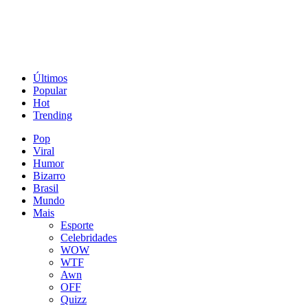
Últimos
Popular
Hot
Trending
Pop
Viral
Humor
Bizarro
Brasil
Mundo
Mais
Esporte
Celebridades
WOW
WTF
Awn
OFF
Quizz