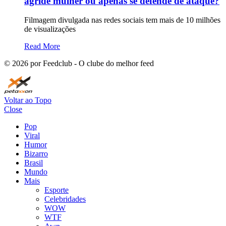
agride mulher ou apenas se defende de ataque?
Filmagem divulgada nas redes sociais tem mais de 10 milhões
de visualizações
Read More
©
2026
por Feedclub - O clube do melhor feed
Voltar ao Topo
Close
Pop
Viral
Humor
Bizarro
Brasil
Mundo
Mais
Esporte
Celebridades
WOW
WTF