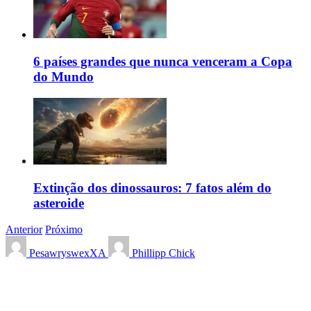
6 países grandes que nunca venceram a Copa
do Mundo
Extinção dos dinossauros: 7 fatos além do
asteroide
Anterior
Próximo
PesawryswexXA
Phillipp Chick