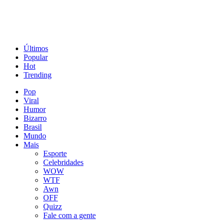
Últimos
Popular
Hot
Trending
Pop
Viral
Humor
Bizarro
Brasil
Mundo
Mais
Esporte
Celebridades
WOW
WTF
Awn
OFF
Quizz
Fale com a gente