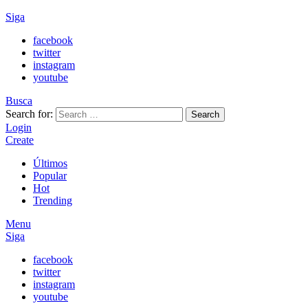
Siga
facebook
twitter
instagram
youtube
Busca
Search for:
Search
Login
Create
Últimos
Popular
Hot
Trending
Menu
Siga
facebook
twitter
instagram
youtube