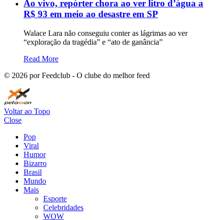
Ao vivo, repórter chora ao ver litro d’água a
R$ 93 em meio ao desastre em SP
Walace Lara não conseguiu conter as lágrimas ao ver
“exploração da tragédia” e “ato de ganância”
Read More
©
2026
por Feedclub - O clube do melhor feed
Voltar ao Topo
Close
Pop
Viral
Humor
Bizarro
Brasil
Mundo
Mais
Esporte
Celebridades
WOW