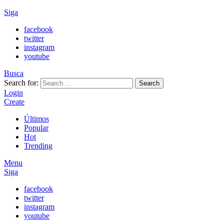
Siga
facebook
twitter
instagram
youtube
Busca
Search for:
Search
Login
Create
Últimos
Popular
Hot
Trending
Menu
Siga
facebook
twitter
instagram
youtube