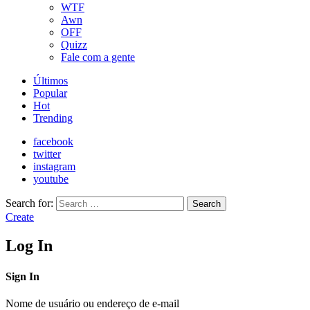
WTF
Awn
OFF
Quizz
Fale com a gente
Últimos
Popular
Hot
Trending
facebook
twitter
instagram
youtube
Search for:
Search
Create
Log In
Sign In
Nome de usuário ou endereço de e-mail