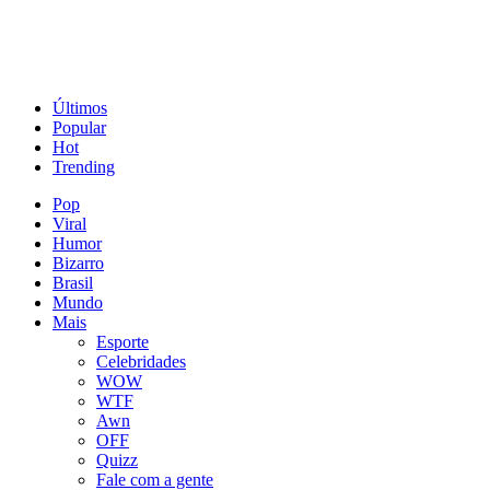
Últimos
Popular
Hot
Trending
Pop
Viral
Humor
Bizarro
Brasil
Mundo
Mais
Esporte
Celebridades
WOW
WTF
Awn
OFF
Quizz
Fale com a gente