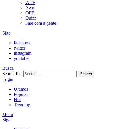
WTF
Awn
OFF
Quizz
Fale com a gente
Siga
facebook
twitter
instagram
youtube
Busca
Search for:
Search
Login
Últimos
Popular
Hot
Trending
Menu
Siga