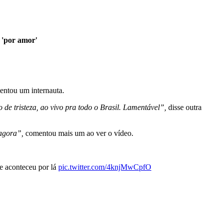
: 'por amor'
ntou um internauta.
 de tristeza, ao vivo pra todo o Brasil. Lamentável”,
disse outra
 agora”,
comentou mais um ao ver o vídeo.
ue aconteceu por lá
pic.twitter.com/4knjMwCpfO