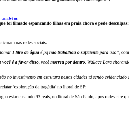
a também:
que foi filmado espancando filhas em praia chora e pede desculpas
licaram nas redes sociais.
 tomar
1 litro de água
é pq
não trabalhou o suficiente
para isso”,
come
 você é a favor disso
, você
morreu por dentro
. Wallace Lara chorando
ssão no investimento em estrutura nestas cidades tá sendo evidenciado
atar ‘exploração da tragédia’ no litoral de SP:
água estar custando 93 reais, no litoral de São Paulo, após o desastre q