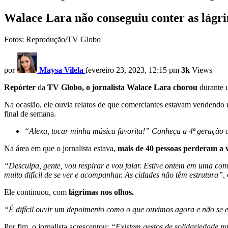
Walace Lara não conseguiu conter as lágri
Fotos: Reprodução/TV Globo
por
Maysa Vilela
fevereiro 23, 2023, 12:15 pm
3k
Views
Repórter
da
TV Globo, o jornalista Walace Lara
chorou
durante 
Na ocasião, ele ouvia relatos de que comerciantes estavam vendendo
final de semana.
“Alexa, tocar minha música favorita!” Conheça a 4ª geração
Na área em que o jornalista estava,
mais de 40 pessoas perderam a 
“Desculpa, gente, vou respirar e vou falar. Estive ontem em uma c
muito difícil de se ver e acompanhar. As cidades não têm estrutura”,
Ele continuou, com
lágrimas nos olhos.
“É difícil ouvir um depoimento como o que ouvimos agora e não se
Por fim, o jornalista acrescentou:
“Existem gestos de solidariedade m