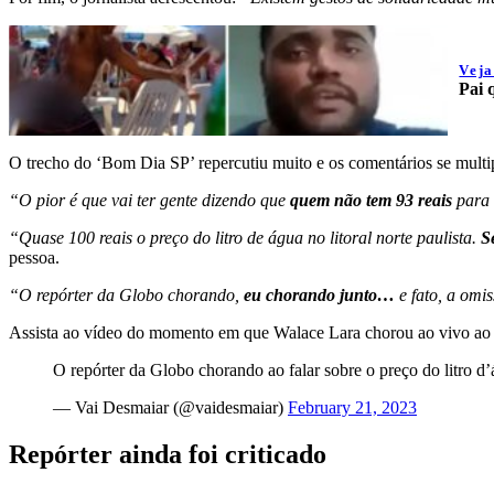
Vej
Pai 
O trecho do ‘Bom Dia SP’ repercutiu muito e os comentários se multip
“O pior é que vai ter gente dizendo que
quem não tem 93 reais
para
“Quase 100 reais o preço do litro de água no litoral norte paulista.
Se
pessoa.
“O repórter da Globo chorando,
eu chorando junto…
e fato, a omi
Assista ao vídeo do momento em que Walace Lara chorou ao vivo ao rel
O repórter da Globo chorando ao falar sobre o preço do litro d’
— Vai Desmaiar (@vaidesmaiar)
February 21, 2023
Repórter ainda foi criticado