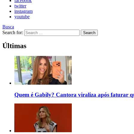
facebook
twitter
instagram
youtube
Busca
Search for:
Search
Últimas
Quem é Gabily? Cantora viraliza após faturar 