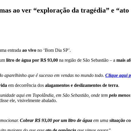
mas ao ver “exploração da tragédia” e “ato
uma entrada
ao vivo
no ‘Bom Dia SP’.
 um
litro de água por R$ 93,00
na região de São Sebastião – a
mais af
 do aparelhinho que é sucesso em vendas no mundo todo.
Clique
aqui p
vida
em decorrência dos
alagamentos e deslizamentos de terra
.
omunidade aqui em Topolândia, em São Sebastião, onde tem
pelo menos 
disse ele, visivelmente abalado.
 emocionar.
Cobrar R$ 93,00 por um litro de água
em uma
situação co
uito maiores do que esse
ato de ganância
que vimos agora”.