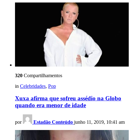
320
Compartilhamentos
in
Celebridades
,
Pop
Xuxa afirma que sofreu assédio na Globo
quando era menor de idade
por
Estadão Conteúdo
junho 11, 2019, 10:41 am