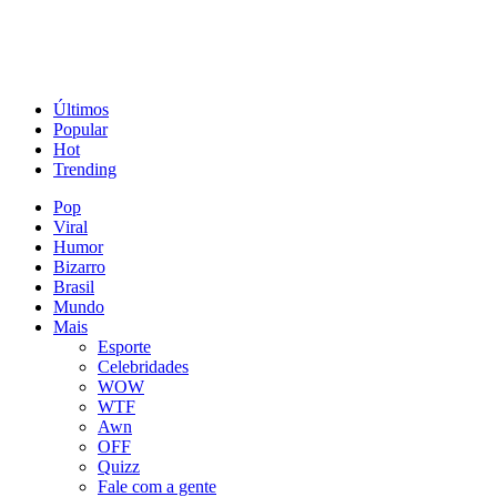
Últimos
Popular
Hot
Trending
Pop
Viral
Humor
Bizarro
Brasil
Mundo
Mais
Esporte
Celebridades
WOW
WTF
Awn
OFF
Quizz
Fale com a gente