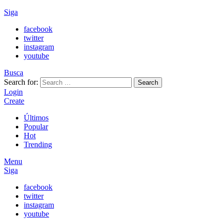
Siga
facebook
twitter
instagram
youtube
Busca
Search for:
Search
Login
Create
Últimos
Popular
Hot
Trending
Menu
Siga
facebook
twitter
instagram
youtube