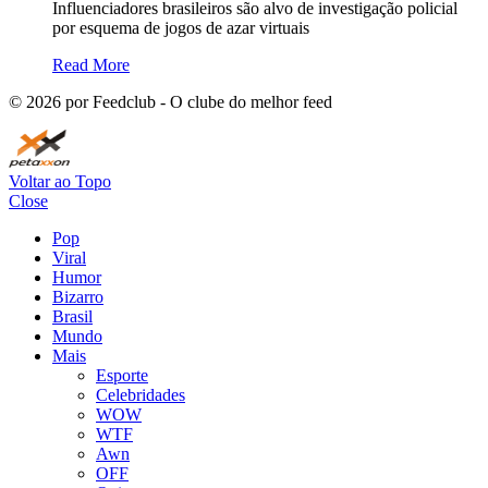
Influenciadores brasileiros são alvo de investigação policial
por esquema de jogos de azar virtuais
Read More
©
2026
por Feedclub - O clube do melhor feed
Voltar ao Topo
Close
Pop
Viral
Humor
Bizarro
Brasil
Mundo
Mais
Esporte
Celebridades
WOW
WTF
Awn
OFF