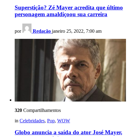
Superstição? Zé Mayer acredita que último
personagem amaldiçoou sua carreira
por
Redação
janeiro 25, 2022, 7:00 am
320
Compartilhamentos
in
Celebridades
,
Pop
,
WOW
Globo anuncia a saída do ator José Mayer,