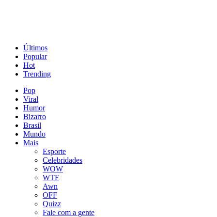
Últimos
Popular
Hot
Trending
Pop
Viral
Humor
Bizarro
Brasil
Mundo
Mais
Esporte
Celebridades
WOW
WTF
Awn
OFF
Quizz
Fale com a gente