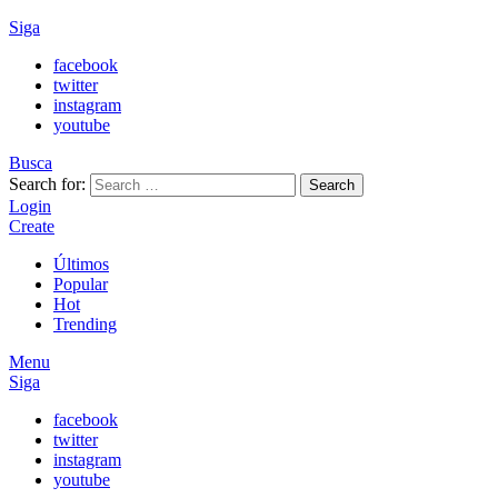
Siga
facebook
twitter
instagram
youtube
Busca
Search for:
Search
Login
Create
Últimos
Popular
Hot
Trending
Menu
Siga
facebook
twitter
instagram
youtube