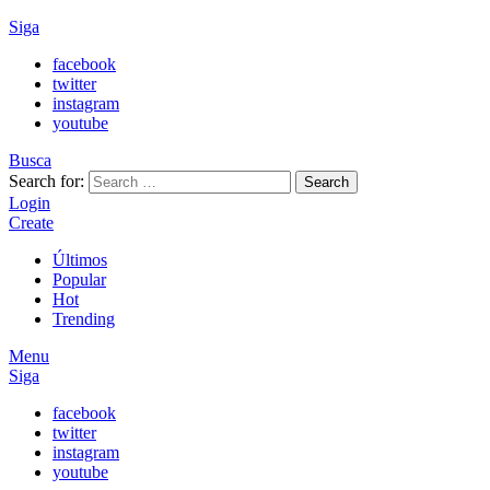
Siga
facebook
twitter
instagram
youtube
Busca
Search for:
Search
Login
Create
Últimos
Popular
Hot
Trending
Menu
Siga
facebook
twitter
instagram
youtube