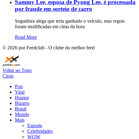
Sammy Lee, esposa de Pyong Lee, é processada
por fraude em sorteio de carro
Seguidora alega que teria ganhado o veículo, mas regras
foram modificadas em cima da hora
Read More
©
2026
por Feedclub - O clube do melhor feed
Voltar ao Topo
Close
Pop
Viral
Humor
Bizarro
Brasil
Mundo
Mais
Esporte
Celebridades
WOW