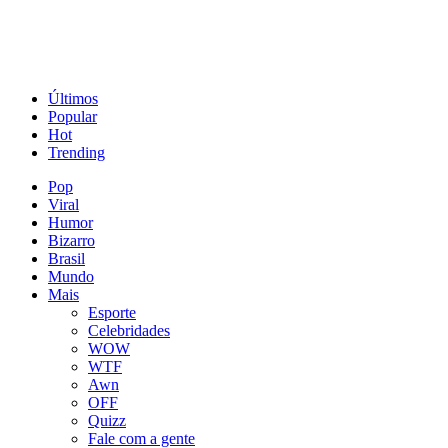
Últimos
Popular
Hot
Trending
Pop
Viral
Humor
Bizarro
Brasil
Mundo
Mais
Esporte
Celebridades
WOW
WTF
Awn
OFF
Quizz
Fale com a gente