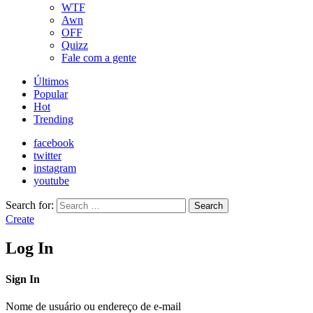
WTF
Awn
OFF
Quizz
Fale com a gente
Últimos
Popular
Hot
Trending
facebook
twitter
instagram
youtube
Search for:
Search
Create
Log In
Sign In
Nome de usuário ou endereço de e-mail