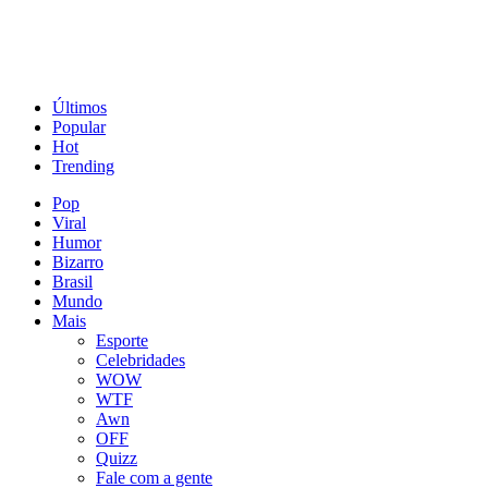
Últimos
Popular
Hot
Trending
Pop
Viral
Humor
Bizarro
Brasil
Mundo
Mais
Esporte
Celebridades
WOW
WTF
Awn
OFF
Quizz
Fale com a gente