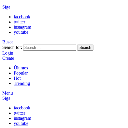
Siga
facebook
twitter
instagram
youtube
Busca
Search for:
Search
Login
Create
Últimos
Popular
Hot
Trending
Menu
Siga
facebook
twitter
instagram
youtube