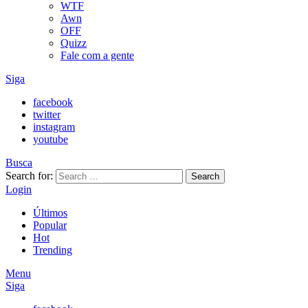
WTF
Awn
OFF
Quizz
Fale com a gente
Siga
facebook
twitter
instagram
youtube
Busca
Search for:
Search
Login
Últimos
Popular
Hot
Trending
Menu
Siga