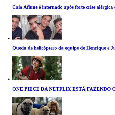
Caio Afiune é internado após forte crise alérgica e
Queda de helicóptero da equipe de Henrique e Jul
ONE PIECE DA NETFLIX ESTÁ FAZENDO 