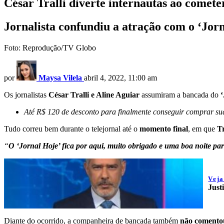
César Tralli diverte internautas ao comete
Jornalista confundiu a atração com o ‘Jorn
Foto: Reprodução/TV Globo
por
Maysa Vilela
abril 4, 2022, 11:00 am
Os jornalistas
César Tralli e Aline Aguiar
assumiram a bancada do
‘
Até R$ 120 de desconto para finalmente conseguir comprar s
Tudo correu bem durante o telejornal até o
momento final
, em que
T
“
O ‘Jornal Hoje’ fica por aqui, muito obrigado e uma boa noite pa
Vej
Just
Diante do ocorrido, a companheira de bancada também
não comentou