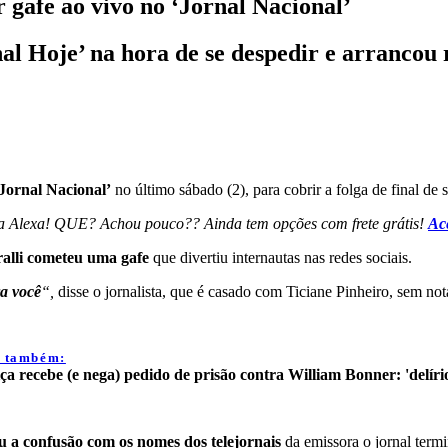
r gafe ao vivo no ‘Jornal Nacional’
al Hoje’ na hora de se despedir e arrancou 
Jornal Nacional’
no último sábado (2), para cobrir a folga de final d
ua Alexa! QUE? Achou pouco?? Ainda tem opções com frete grátis!
Ace
ralli cometeu uma gafe
que divertiu internautas nas redes sociais.
ra você
“,
disse o jornalista, que é casado com Ticiane Pinheiro, sem nota
a também:
iça recebe (e nega) pedido de prisão contra William Bonner: 'delíri
 a confusão com os nomes dos telejornais
da emissora o jornal ter