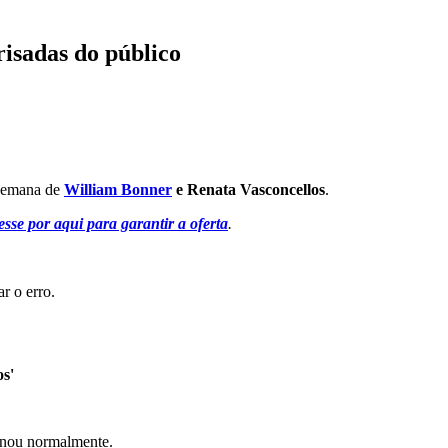
risadas do público
e semana de
William Bonner
e Renata Vasconcellos
.
sse por aqui para garantir a oferta
.
r o erro.
os'
minou normalmente.