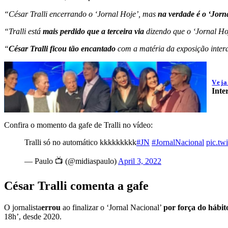
“César Tralli encerrando o ‘Jornal Hoje’, mas
na verdade é o ‘Jorn
“Tralli está
mais perdido que a terceira via
dizendo que o ‘Jornal Ho
“
César Tralli ficou tão encantado
com a matéria da exposição intera
Vej
Inte
Confira o momento da gafe de Tralli no vídeo:
Tralli só no automático kkkkkkkkk
#JN
#JornalNacional
pic.t
— Paulo 📺 (@midiaspaulo)
April 3, 2022
César Tralli comenta a gafe
O jornalista
errou
ao finalizar o ‘Jornal Nacional’
por força do hábit
18h’, desde 2020.