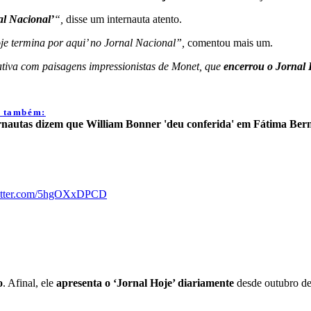
al Nacional’
“,
disse um internauta atento.
je termina por aqui’ no Jornal Nacional”,
comentou mais um.
tiva com paisagens impressionistas de Monet, que
encerrou o Jornal 
a também:
rnautas dizem que William Bonner 'deu conferida' em Fátima Berna
witter.com/5hgOXxDPCD
o
. Afinal, ele
apresenta o ‘Jornal Hoje’ diariamente
desde outubro d