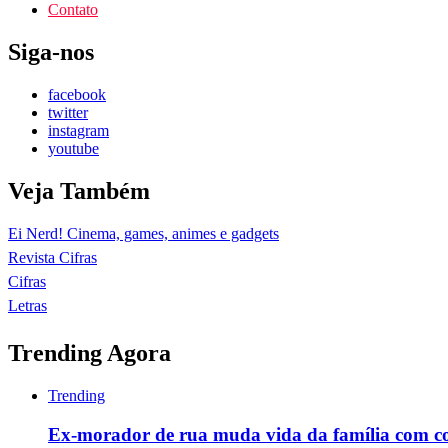
Contato
Siga-nos
facebook
twitter
instagram
youtube
Veja Também
Ei Nerd! Cinema, games, animes e gadgets
Revista Cifras
Cifras
Letras
Trending Agora
Trending
Ex-morador de rua muda vida da família com c