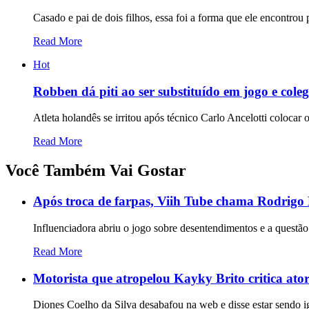
Casado e pai de dois filhos, essa foi a forma que ele encontrou 
Read More
Hot
Robben dá piti ao ser substituído em jogo e cole
Atleta holandês se irritou após técnico Carlo Ancelotti coloca
Read More
Você Também Vai Gostar
Após troca de farpas, Viih Tube chama Rodrigo 
Influenciadora abriu o jogo sobre desentendimentos e a questão
Read More
Motorista que atropelou Kayky Brito critica ator 
Diones Coelho da Silva desabafou na web e disse estar sendo ig