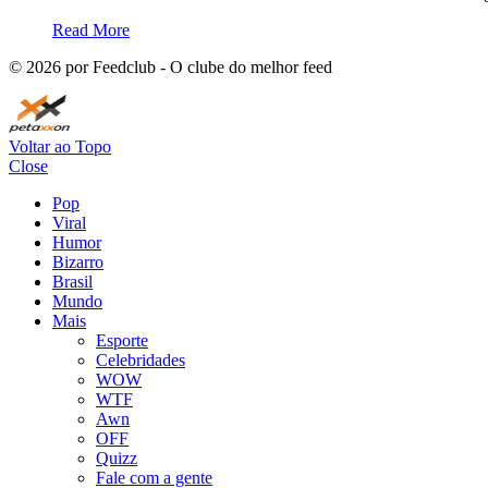
Read More
©
2026
por Feedclub - O clube do melhor feed
Voltar ao Topo
Close
Pop
Viral
Humor
Bizarro
Brasil
Mundo
Mais
Esporte
Celebridades
WOW
WTF
Awn
OFF
Quizz
Fale com a gente