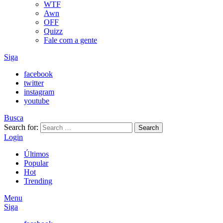
WTF
Awn
OFF
Quizz
Fale com a gente
Siga
facebook
twitter
instagram
youtube
Busca
Search for:
Search
Login
Últimos
Popular
Hot
Trending
Menu
Siga