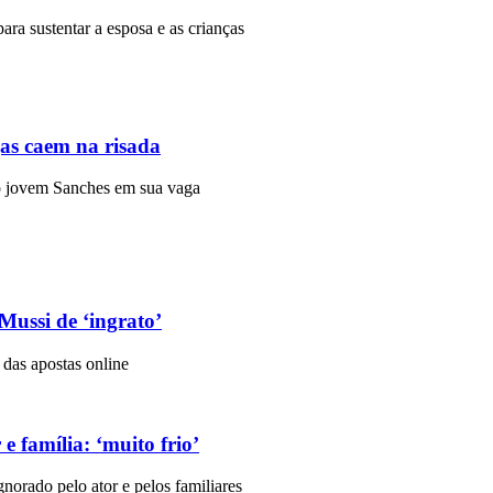
para sustentar a esposa e as crianças
gas caem na risada
r o jovem Sanches em sua vaga
Mussi de ‘ingrato’
 das apostas online
e família: ‘muito frio’
norado pelo ator e pelos familiares