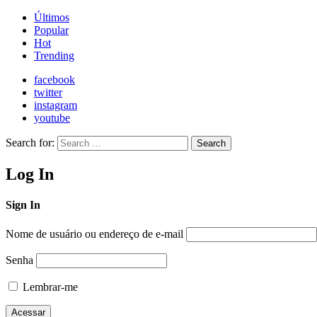
Últimos
Popular
Hot
Trending
facebook
twitter
instagram
youtube
Search for:
Search
Log In
Sign In
Nome de usuário ou endereço de e-mail
Senha
Lembrar-me