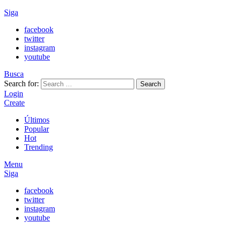
Siga
facebook
twitter
instagram
youtube
Busca
Search for:
Search
Login
Create
Últimos
Popular
Hot
Trending
Menu
Siga
facebook
twitter
instagram
youtube