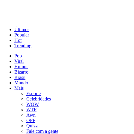
Últimos
Popular
Hot
Trending
Pop
Viral
Humor
Bizarro
Brasil
Mundo
Mais
Esporte
Celebridades
WOW
WTF
Awn
OFF
Quizz
Fale com a gente