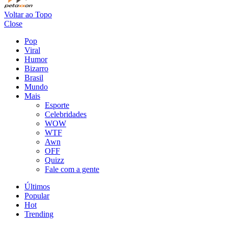
Voltar ao Topo
Close
Pop
Viral
Humor
Bizarro
Brasil
Mundo
Mais
Esporte
Celebridades
WOW
WTF
Awn
OFF
Quizz
Fale com a gente
Últimos
Popular
Hot
Trending