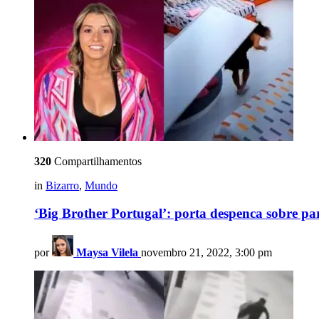
320
Compartilhamentos
in
Bizarro
,
Mundo
‘Big Brother Portugal’: porta despenca sobre pa
por
Maysa Vilela
novembro 21, 2022, 3:00 pm