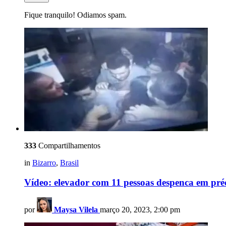
Fique tranquilo! Odiamos spam.
333
Compartilhamentos
in
Bizarro
,
Brasil
Vídeo: elevador com 11 pessoas despenca em préd
por
Maysa Vilela
março 20, 2023, 2:00 pm