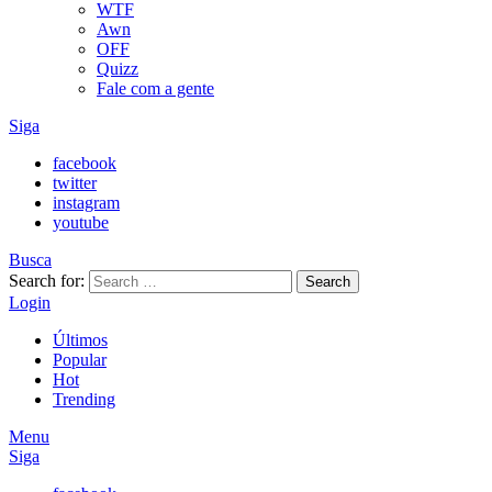
WTF
Awn
OFF
Quizz
Fale com a gente
Siga
facebook
twitter
instagram
youtube
Busca
Search for:
Search
Login
Últimos
Popular
Hot
Trending
Menu
Siga