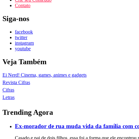
Contato
Siga-nos
facebook
twitter
instagram
youtube
Veja Também
Ei Nerd! Cinema, games, animes e gadgets
Revista Cifras
Cifras
Letras
Trending Agora
Ex-morador de rua muda vida da família com c
Casado e pai de dois filhos, essa foi a forma que ele encontrou 