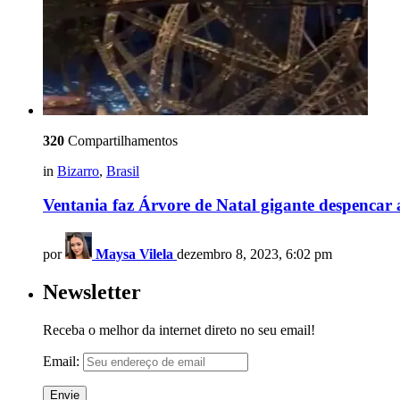
320
Compartilhamentos
in
Bizarro
,
Brasil
Ventania faz Árvore de Natal gigante despencar
por
Maysa Vilela
dezembro 8, 2023, 6:02 pm
Newsletter
Receba o melhor da internet direto no seu email!
Email: