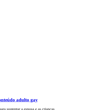
onteúdo adulto gay
para sustentar a esposa e as crianças