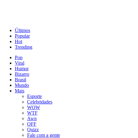
Últimos
Popular
Hot
Trending
Pop
Viral
Humor
Bizarro
Brasil
Mundo
Mais
Esporte
Celebridades
WOW
WTF
Awn
OFF
Quizz
Fale com a gente