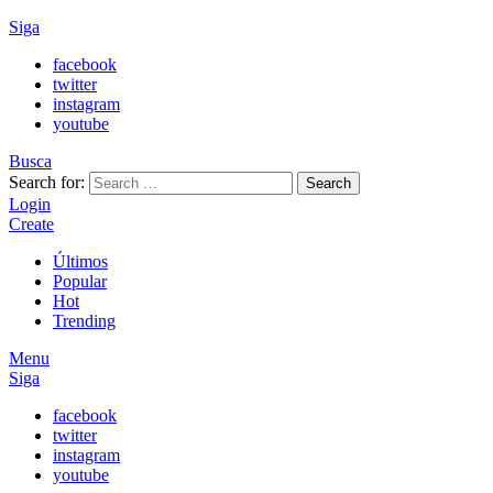
Siga
facebook
twitter
instagram
youtube
Busca
Search for:
Search
Login
Create
Últimos
Popular
Hot
Trending
Menu
Siga
facebook
twitter
instagram
youtube