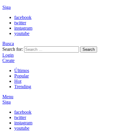
Siga
facebook
twitter
instagram
youtube
Busca
Search for:
Search
Login
Create
Últimos
Popular
Hot
Trending
Menu
Siga
facebook
twitter
instagram
youtube