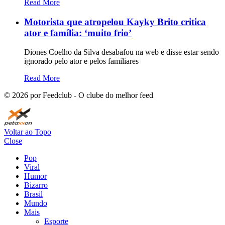
Read More
Motorista que atropelou Kayky Brito critica
ator e família: ‘muito frio’
Diones Coelho da Silva desabafou na web e disse estar sendo
ignorado pelo ator e pelos familiares
Read More
©
2026
por Feedclub - O clube do melhor feed
Voltar ao Topo
Close
Pop
Viral
Humor
Bizarro
Brasil
Mundo
Mais
Esporte