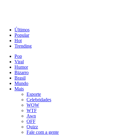
Últimos
Popular
Hot
Trending
Pop
Viral
Humor
Bizarro
Brasil
Mundo
Mais
Esporte
Celebridades
WOW
WTF
Awn
OFF
Quizz
Fale com a gente