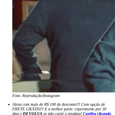
Foto: Reprodução/Instagram
Alexa com mais de R$ 100 de desconto!!! Com opção de
FRETE GRÁTIS!!! E a melhor parte: experimente por 30
dias e
DEVOLVA
se não curtir o produto!
Confira clicando