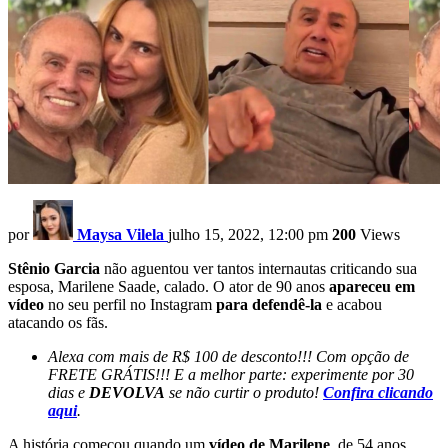
por
Maysa Vilela
julho 15, 2022, 12:00 pm
200
Views
Stênio Garcia
não aguentou ver tantos internautas criticando sua
esposa, Marilene Saade, calado. O ator de 90 anos
apareceu em
vídeo
no seu perfil no Instagram
para defendê-la
e acabou
atacando os fãs.
Alexa com mais de R$ 100 de desconto!!! Com opção de
FRETE GRÁTIS!!! E a melhor parte: experimente por 30
dias e
DEVOLVA
se não curtir o produto!
Confira clicando
aqui
.
A história começou quando um
vídeo de Marilene
, de 54 anos,