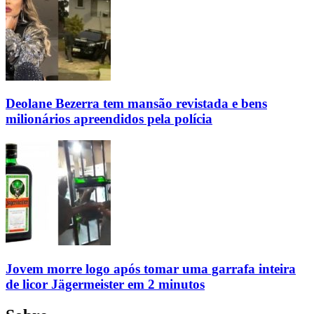
Deolane Bezerra tem mansão revistada e bens
milionários apreendidos pela polícia
Jovem morre logo após tomar uma garrafa inteira
de licor Jägermeister em 2 minutos