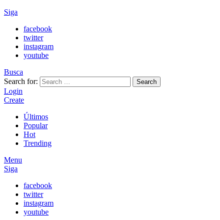
Siga
facebook
twitter
instagram
youtube
Busca
Search for:
Search
Login
Create
Últimos
Popular
Hot
Trending
Menu
Siga
facebook
twitter
instagram
youtube