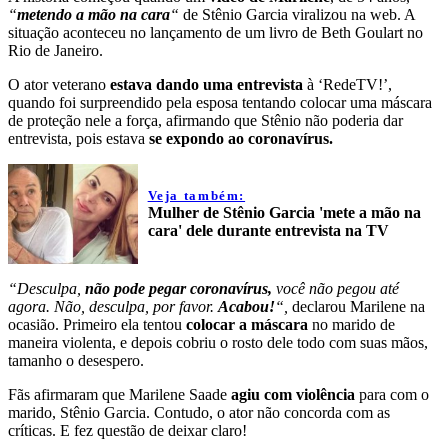
“
metendo a mão na cara
“
de Stênio Garcia viralizou na web. A
situação aconteceu no lançamento de um livro de Beth Goulart no
Rio de Janeiro.
O ator veterano
estava dando uma entrevista
à ‘RedeTV!’,
quando foi surpreendido pela esposa tentando colocar uma máscara
de proteção nele a força, afirmando que Stênio não poderia dar
entrevista, pois estava
se expondo ao coronavírus.
Veja também:
Mulher de Stênio Garcia 'mete a mão na
cara' dele durante entrevista na TV
“Desculpa,
não pode pegar coronavírus,
você não pegou até
agora. Não, desculpa, por favor.
Acabou!
“,
declarou Marilene na
ocasião. Primeiro ela tentou
colocar a máscara
no marido de
maneira violenta, e depois cobriu o rosto dele todo com suas mãos,
tamanho o desespero.
Fãs afirmaram que Marilene Saade
agiu com violência
para com o
marido, Stênio Garcia. Contudo, o ator não concorda com as
críticas. E fez questão de deixar claro!