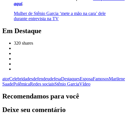
aqui
.
Mulher de Stênio Garcia ‘mete a mão na cara’ dele
durante entrevista na TV
Em Destaque
320
shares
ator
Celebridades
defendeu
defesa
Destaques
Esposa
Famosos
Marilene
Saade
Polêmica
Redes sociais
Stênio Garcia
Vídeo
Recomendamos para você
Deixe seu comentário