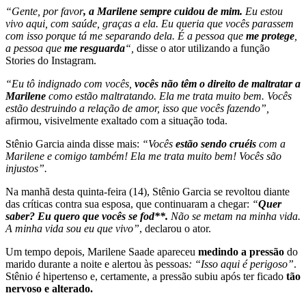
“Gente, por favor
, a Marilene sempre cuidou de mim.
Eu estou
vivo aqui, com saúde, graças a ela. Eu queria que vocês parassem
com isso porque tá me separando dela. É a pessoa que
me protege
,
a pessoa que
me resguarda
“,
disse o ator utilizando a função
Stories do Instagram.
“Eu tô indignado com vocês,
vocês não têm o direito de maltratar a
Marilene
como estão maltratando. Ela me trata muito bem. Vocês
estão destruindo a relação de amor, isso que vocês fazendo”,
afirmou, visivelmente exaltado com a situação toda.
Stênio Garcia ainda disse mais:
“Vocês
estão sendo cruéis
com a
Marilene e comigo também! Ela me trata muito bem! Vocês são
injustos”.
Na manhã desta quinta-feira (14), Stênio Garcia se revoltou diante
das críticas contra sua esposa, que continuaram a chegar:
“
Quer
saber? Eu quero que vocês se fod**.
Não se metam na minha vida.
A minha vida sou eu que vivo”
, declarou o ator.
Um tempo depois, Marilene Saade apareceu
medindo a pressão
do
marido durante a noite e alertou às pessoas
: “Isso aqui é perigoso”
.
Stênio é hipertenso e, certamente, a pressão subiu após ter ficado
tão
nervoso e alterado.