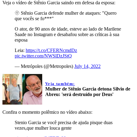
Veja o vídeo de Stênio Garcia saindo em defesa da esposa:
🫥 Stênio Garcia defende mulher de ataques: "Quero
que vocês se fo***"
O ator, de 90 anos de idade, esteve ao lado de Marilene
Saade no Instagram e desabafou sobre as críticas à sua
esposa
Leia:
https://t.co/CFERNcmdDz
pic.twitter.com/NWSlDzJStQ
— Metrópoles (@Metropoles)
July 14, 2022
Veja também:
Mulher de Stênio Garcia detona Silvio de
Abreu: 'será destruído por Deus'
Confira o momento polêmico no vídeo abaixo:
Stenio Garcia se você precisa de ajuda pisque duas
vezes,que mulher louca gente