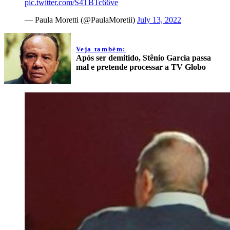
pic.twitter.com/S4TBTc66ve
— Paula Moretti (@PaulaMoretii)
July 13, 2022
Veja também:
Após ser demitido, Stênio Garcia passa
mal e pretende processar a TV Globo