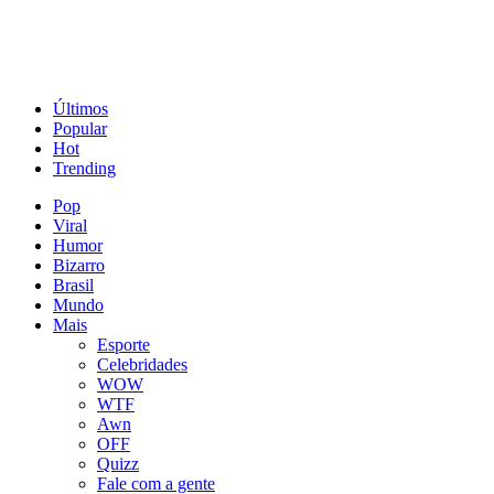
Últimos
Popular
Hot
Trending
Pop
Viral
Humor
Bizarro
Brasil
Mundo
Mais
Esporte
Celebridades
WOW
WTF
Awn
OFF
Quizz
Fale com a gente