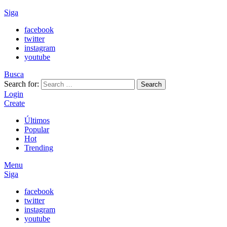
Siga
facebook
twitter
instagram
youtube
Busca
Search for:
Search
Login
Create
Últimos
Popular
Hot
Trending
Menu
Siga
facebook
twitter
instagram
youtube