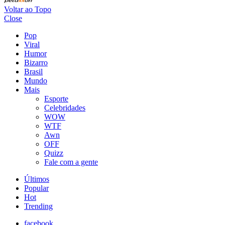
Voltar ao Topo
Close
Pop
Viral
Humor
Bizarro
Brasil
Mundo
Mais
Esporte
Celebridades
WOW
WTF
Awn
OFF
Quizz
Fale com a gente
Últimos
Popular
Hot
Trending
facebook