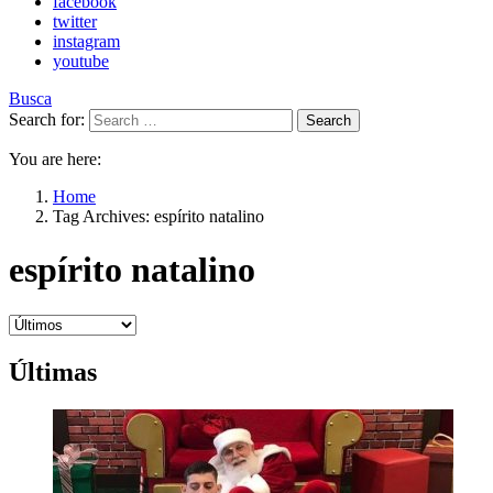
facebook
twitter
instagram
youtube
Busca
Search for:
Search
You are here:
Home
Tag Archives: espírito natalino
espírito natalino
Últimas