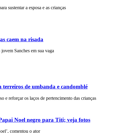
para sustentar a esposa e as crianças
gas caem na risada
r o jovem Sanches em sua vaga
em terreiros de umbanda e candomblé
oso e reforçar os laços de pertencimento das crianças
ai Noel negro para Titi; veja fotos
oel’, comentou o ator