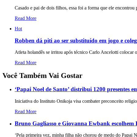
Casado e pai de dois filhos, essa foi a forma que ele encontrou 
Read More
Hot
Robben dá piti ao ser substituído em jogo e cole
Atleta holandês se irritou após técnico Carlo Ancelotti coloca
Read More
Você Também Vai Gostar
‘Papai Noel de Santo’ distribui 1200 presentes 
Iniciativa do Instituto Onikoja visa combater preconceito religi
Read More
Bruno Gagliasso e Giovanna Ewbank escolhem Pap
‘Pela primeira vez, minha filha não chorou de medo do Papai N