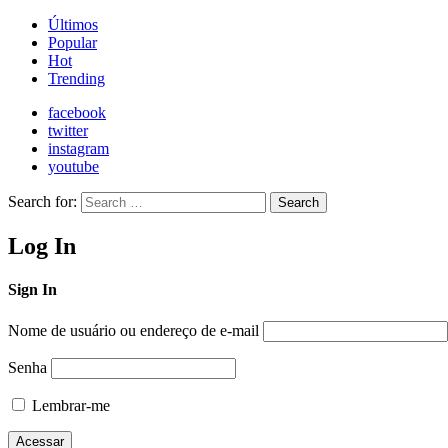
Últimos
Popular
Hot
Trending
facebook
twitter
instagram
youtube
Search for:
Search
Log In
Sign In
Nome de usuário ou endereço de e-mail
Senha
Lembrar-me