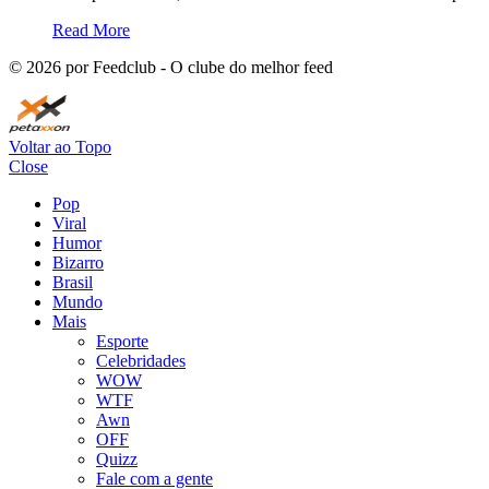
Read More
©
2026
por Feedclub - O clube do melhor feed
Voltar ao Topo
Close
Pop
Viral
Humor
Bizarro
Brasil
Mundo
Mais
Esporte
Celebridades
WOW
WTF
Awn
OFF
Quizz
Fale com a gente