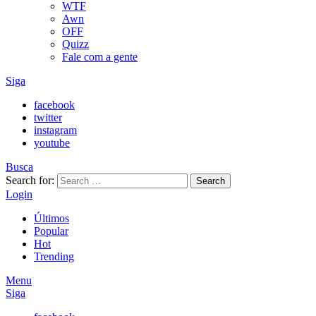
WTF
Awn
OFF
Quizz
Fale com a gente
Siga
facebook
twitter
instagram
youtube
Busca
Search for:
Search
Login
Últimos
Popular
Hot
Trending
Menu
Siga