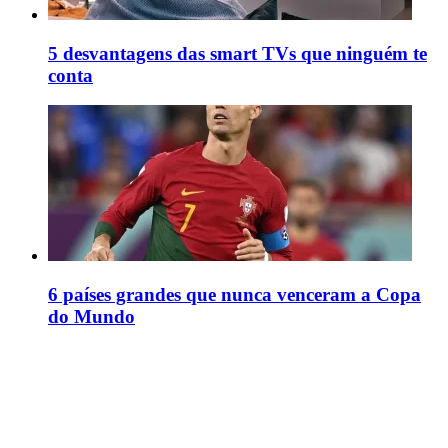
5 desvantagens das smart TVs que ninguém te
conta
6 países grandes que nunca venceram a Copa
do Mundo