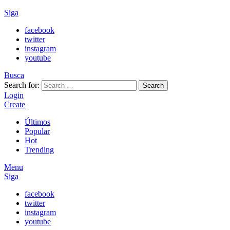
Siga
facebook
twitter
instagram
youtube
Busca
Search for:
Search
Login
Create
Últimos
Popular
Hot
Trending
Menu
Siga
facebook
twitter
instagram
youtube