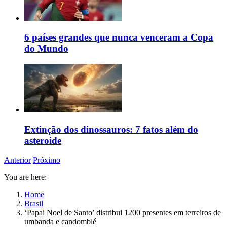
6 países grandes que nunca venceram a Copa
do Mundo
Extinção dos dinossauros: 7 fatos além do
asteroide
Anterior
Próximo
You are here:
Home
Brasil
‘Papai Noel de Santo’ distribui 1200 presentes em terreiros de
umbanda e candomblé