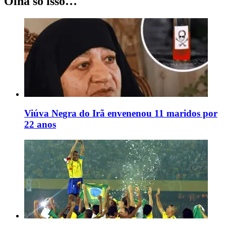
Olha só isso…
Viúva Negra do Irã envenenou 11 maridos por
22 anos