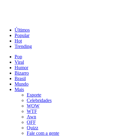
Últimos
Popular
Hot
Trending
Pop
Viral
Humor
Bizarro
Brasil
Mundo
Mais
Esporte
Celebridades
WOW
WTF
Awn
OFF
Quizz
Fale com a gente