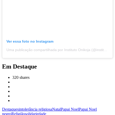
Ver essa foto no Instagram
Uma publicação compartilhada por Instituto Onikoja (@instituto_onikoja)
Em Destaque
320
shares
Destaques
intolerância religiosa
Natal
Papai Noel
Papai Noel
negro
Religião
solidariedade