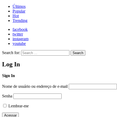
Últimos
Popular
Hot
Trending
facebook
twitter
instagram
youtube
Search for:
Search
Log In
Sign In
Nome de usuário ou endereço de e-mail
Senha
Lembrar-me