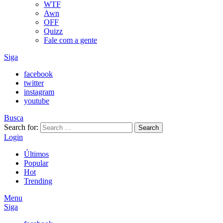
WTF
Awn
OFF
Quizz
Fale com a gente
Siga
facebook
twitter
instagram
youtube
Busca
Search for:
Search
Login
Últimos
Popular
Hot
Trending
Menu
Siga