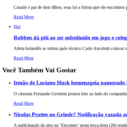
Casado e pai de dois filhos, essa foi a forma que ele encontrou 
Read More
Hot
Robben dá piti ao ser substituído em jogo e cole
Atleta holandês se irritou após técnico Carlo Ancelotti coloca
Read More
Você Também Vai Gostar
Irmão de Luciano Huck homenageia namorado pe
O cineasta Fernando Grostein postou foto ao lado do companhe
Read More
Nicolas Prattes no Grindr? Notificação vazada 
A participação do ator no ‘Encontro’ nesta terça-feira (26) rend