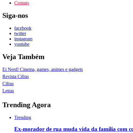
Contato
Siga-nos
facebook
twitter
instagram
youtube
Veja Também
Ei Nerd! Cinema, games, animes e gadgets
Revista Cifras
Cifras
Letras
Trending Agora
Trending
Ex-morador de rua muda vida da família com c