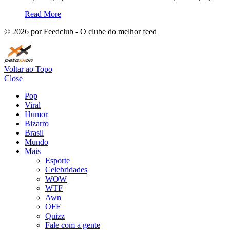
Read More
©
2026
por Feedclub - O clube do melhor feed
Voltar ao Topo
Close
Pop
Viral
Humor
Bizarro
Brasil
Mundo
Mais
Esporte
Celebridades
WOW
WTF
Awn
OFF
Quizz
Fale com a gente