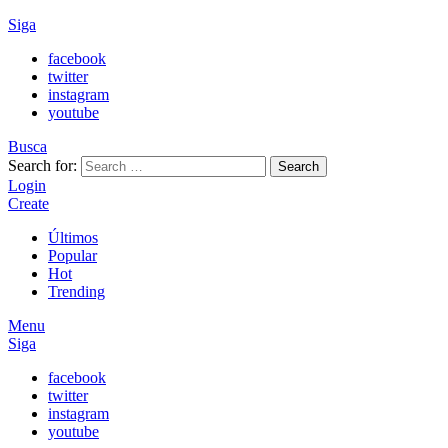
Siga
facebook
twitter
instagram
youtube
Busca
Search for:
Search
Login
Create
Últimos
Popular
Hot
Trending
Menu
Siga
facebook
twitter
instagram
youtube