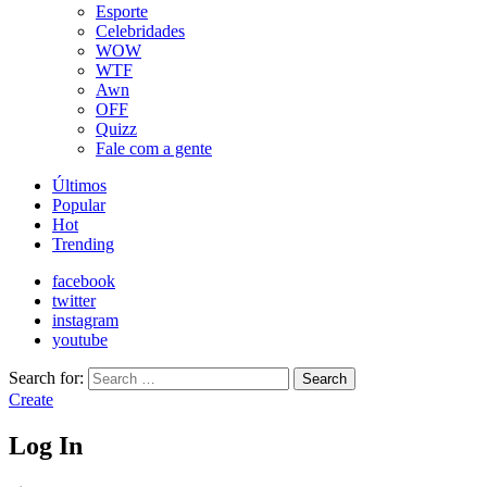
Esporte
Celebridades
WOW
WTF
Awn
OFF
Quizz
Fale com a gente
Últimos
Popular
Hot
Trending
facebook
twitter
instagram
youtube
Search for:
Search
Create
Log In