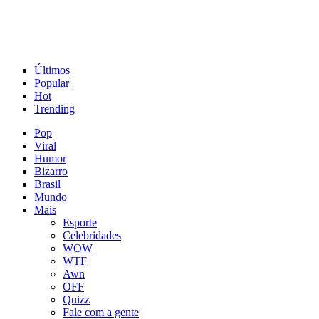
Últimos
Popular
Hot
Trending
Pop
Viral
Humor
Bizarro
Brasil
Mundo
Mais
Esporte
Celebridades
WOW
WTF
Awn
OFF
Quizz
Fale com a gente