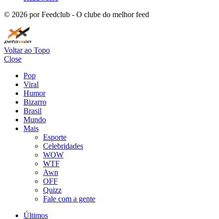
©
2026
por Feedclub - O clube do melhor feed
Voltar ao Topo
Close
Pop
Viral
Humor
Bizarro
Brasil
Mundo
Mais
Esporte
Celebridades
WOW
WTF
Awn
OFF
Quizz
Fale com a gente
Últimos