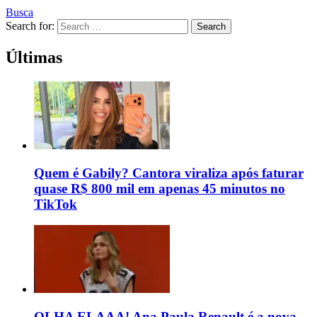
Busca
Search for:
Search
Últimas
Quem é Gabily? Cantora viraliza após faturar
quase R$ 800 mil em apenas 45 minutos no
TikTok
OLHA ELAAA! Ana Paula Renault é a nova