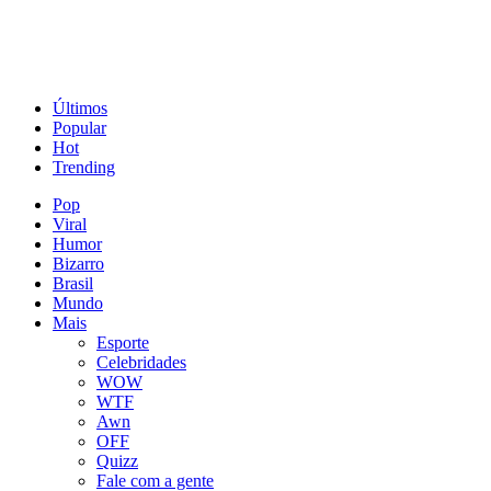
Últimos
Popular
Hot
Trending
Pop
Viral
Humor
Bizarro
Brasil
Mundo
Mais
Esporte
Celebridades
WOW
WTF
Awn
OFF
Quizz
Fale com a gente