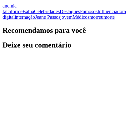
anemia
falciforme
Bahia
Celebridades
Destaques
Famosos
Influenciadora
digital
internação
Jeane Passos
jovem
Médicos
morreu
morte
Recomendamos para você
Deixe seu comentário