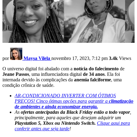
por
Maysa Vilela
novembro 17, 2023, 7:12 pm
3.4k
Views
O universo digital foi abalado com a
notícia do falecimento
de
Jeane Passos
, uma influenciadora digital
de 34 anos
. Ela foi
internada devido às complicações da
anemia falciforme
, uma
condição crônica de saúde.
AR-CONDICIONADO INVERTER COM ÓTIMOS
PREÇOS! Cinco ótimas opções para garantir a
climatização
de ambientes e ainda economizar energia.
As
ofertas antecipadas da Black Friday estão a todo vapor
,
principalmente, para aqueles que desejam adquirir um
Playstation 5, Xbox ou Nintendo Switch.
Clique aqui para
conferir antes que seja tarde
!