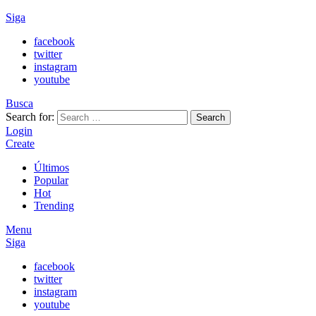
Siga
facebook
twitter
instagram
youtube
Busca
Search for:
Search
Login
Create
Últimos
Popular
Hot
Trending
Menu
Siga
facebook
twitter
instagram
youtube