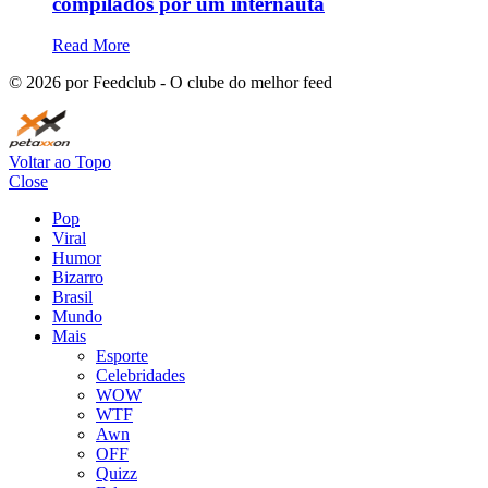
compilados por um internauta
Read More
©
2026
por Feedclub - O clube do melhor feed
Voltar ao Topo
Close
Pop
Viral
Humor
Bizarro
Brasil
Mundo
Mais
Esporte
Celebridades
WOW
WTF
Awn
OFF
Quizz