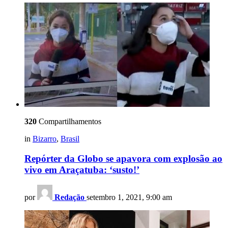
320
Compartilhamentos
in
Bizarro
,
Brasil
Repórter da Globo se apavora com explosão ao
vivo em Araçatuba: ‘susto!’
por
Redação
setembro 1, 2021, 9:00 am