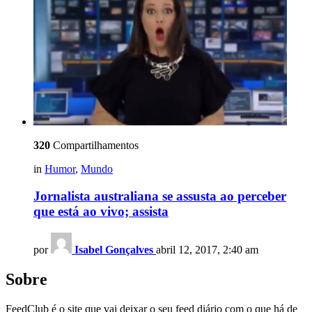
320
Compartilhamentos
in
Humor
,
Mundo
Jornalista australiana se assusta ao perceber
que está ao vivo; assista
por
Isabel Gonçalves
abril 12, 2017, 2:40 am
Sobre
FeedClub é o site que vai deixar o seu feed diário com o que há de