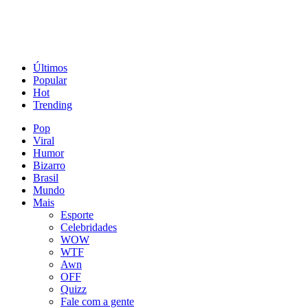
Últimos
Popular
Hot
Trending
Pop
Viral
Humor
Bizarro
Brasil
Mundo
Mais
Esporte
Celebridades
WOW
WTF
Awn
OFF
Quizz
Fale com a gente