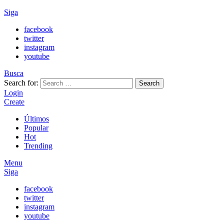
Siga
facebook
twitter
instagram
youtube
Busca
Search for:
Search
Login
Create
Últimos
Popular
Hot
Trending
Menu
Siga
facebook
twitter
instagram
youtube