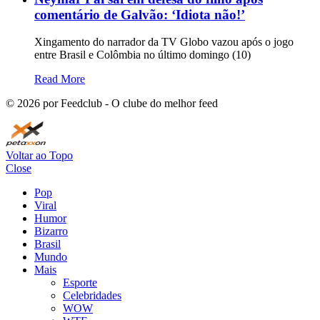
comentário de Galvão: ‘Idiota não!’
Xingamento do narrador da TV Globo vazou após o jogo
entre Brasil e Colômbia no último domingo (10)
Read More
©
2026
por Feedclub - O clube do melhor feed
Voltar ao Topo
Close
Pop
Viral
Humor
Bizarro
Brasil
Mundo
Mais
Esporte
Celebridades
WOW