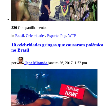
320
Compartilhamentos
in
Brasil
,
Celebridades
,
Esporte
,
Pop
,
WTF
10 celebridades gringas que causaram polêmica
no Brasil
por
Igor Miranda
janeiro 26, 2017, 1:52 pm