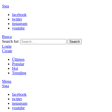
Siga
facebook
twitter
instagram
youtube
Busca
Search for:
Search
Login
Create
Últimos
Popular
Hot
Trending
Menu
Siga
facebook
twitter
instagram
youtube