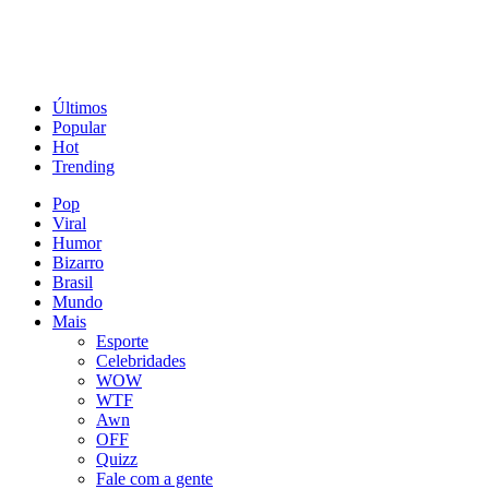
Últimos
Popular
Hot
Trending
Pop
Viral
Humor
Bizarro
Brasil
Mundo
Mais
Esporte
Celebridades
WOW
WTF
Awn
OFF
Quizz
Fale com a gente