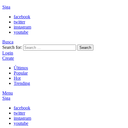
Siga
facebook
twitter
instagram
youtube
Busca
Search for:
Search
Login
Create
Últimos
Popular
Hot
Trending
Menu
Siga
facebook
twitter
instagram
youtube