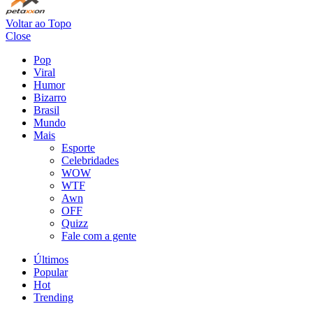
Voltar ao Topo
Close
Pop
Viral
Humor
Bizarro
Brasil
Mundo
Mais
Esporte
Celebridades
WOW
WTF
Awn
OFF
Quizz
Fale com a gente
Últimos
Popular
Hot
Trending