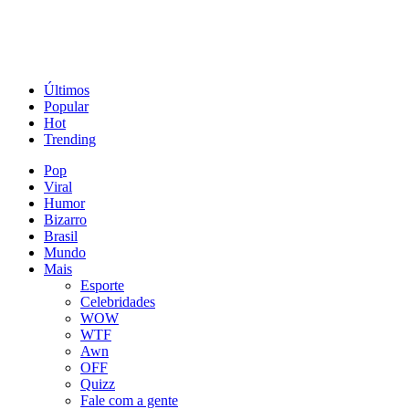
Últimos
Popular
Hot
Trending
Pop
Viral
Humor
Bizarro
Brasil
Mundo
Mais
Esporte
Celebridades
WOW
WTF
Awn
OFF
Quizz
Fale com a gente