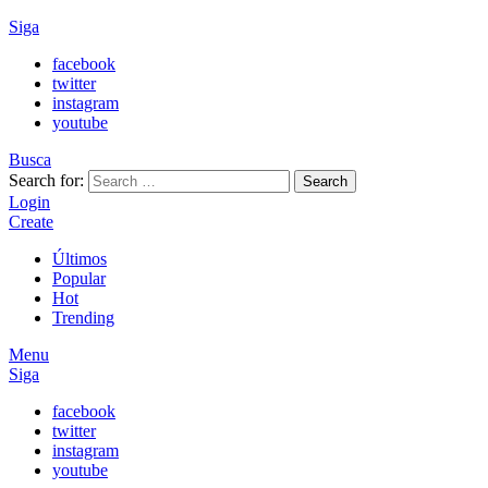
Siga
facebook
twitter
instagram
youtube
Busca
Search for:
Search
Login
Create
Últimos
Popular
Hot
Trending
Menu
Siga
facebook
twitter
instagram
youtube