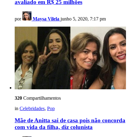
avaliado em R$ 25 milhões
por
Maysa Vilela
junho 5, 2020, 7:17 pm
320
Compartilhamentos
in
Celebridades
,
Pop
Mãe de Anitta sai de casa pois não concorda
com vida da filha, diz colunista