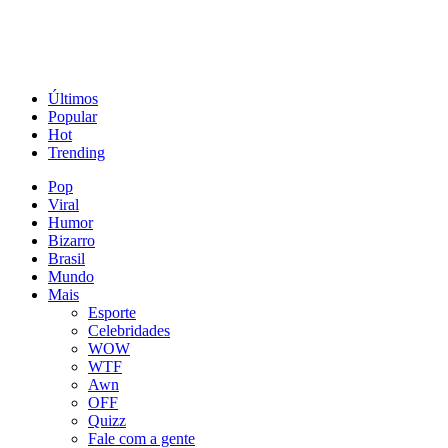
Últimos
Popular
Hot
Trending
Pop
Viral
Humor
Bizarro
Brasil
Mundo
Mais
Esporte
Celebridades
WOW
WTF
Awn
OFF
Quizz
Fale com a gente