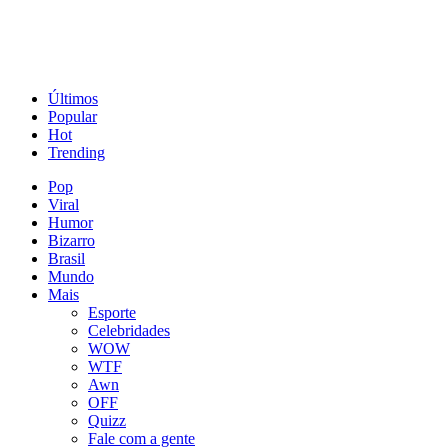
Últimos
Popular
Hot
Trending
Pop
Viral
Humor
Bizarro
Brasil
Mundo
Mais
Esporte
Celebridades
WOW
WTF
Awn
OFF
Quizz
Fale com a gente