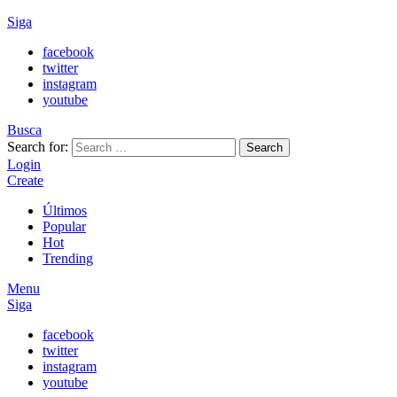
Siga
facebook
twitter
instagram
youtube
Busca
Search for:
Search
Login
Create
Últimos
Popular
Hot
Trending
Menu
Siga
facebook
twitter
instagram
youtube