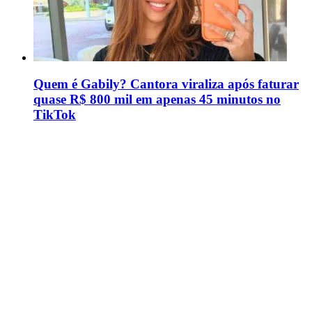
Quem é Gabily? Cantora viraliza após faturar
quase R$ 800 mil em apenas 45 minutos no
TikTok