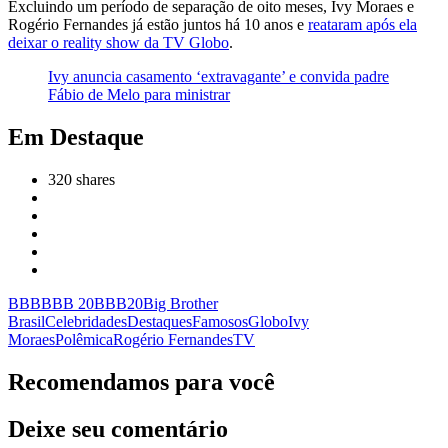
Excluindo um período de separação de oito meses, Ivy Moraes e
Rogério Fernandes já estão juntos há 10 anos e
reataram após ela
deixar o reality show da TV Globo
.
Ivy anuncia casamento ‘extravagante’ e convida padre
Fábio de Melo para ministrar
Em Destaque
320
shares
BBB
BBB 20
BBB20
Big Brother
Brasil
Celebridades
Destaques
Famosos
Globo
Ivy
Moraes
Polêmica
Rogério Fernandes
TV
Recomendamos para você
Deixe seu comentário