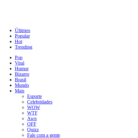
Últimos
Popular
Hot
Trending
Pop
Viral
Humor
Bizarro
Brasil
Mundo
Mais
Esporte
Celebridades
WOW
WTF
Awn
OFF
Quizz
Fale com a gente