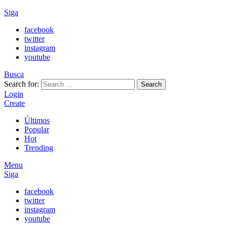
Siga
facebook
twitter
instagram
youtube
Busca
Search for:
Search
Login
Create
Últimos
Popular
Hot
Trending
Menu
Siga
facebook
twitter
instagram
youtube