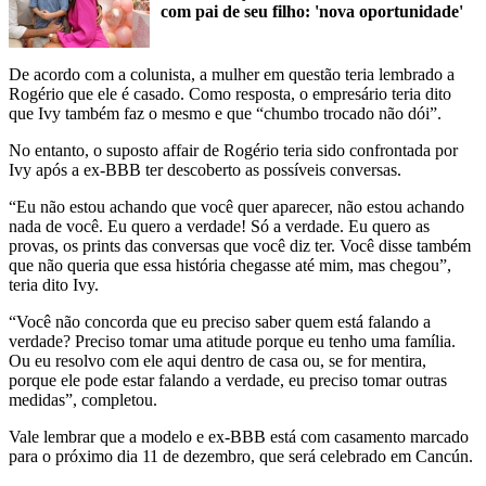
com pai de seu filho: 'nova oportunidade'
De acordo com a colunista, a mulher em questão teria lembrado a
Rogério que ele é casado. Como resposta, o empresário teria dito
que Ivy também faz o mesmo e que “chumbo trocado não dói”.
No entanto, o suposto affair de Rogério teria sido confrontada por
Ivy após a ex-BBB ter descoberto as possíveis conversas.
“Eu não estou achando que você quer aparecer, não estou achando
nada de você. Eu quero a verdade! Só a verdade. Eu quero as
provas, os prints das conversas que você diz ter. Você disse também
que não queria que essa história chegasse até mim, mas chegou”,
teria dito Ivy.
“Você não concorda que eu preciso saber quem está falando a
verdade? Preciso tomar uma atitude porque eu tenho uma família.
Ou eu resolvo com ele aqui dentro de casa ou, se for mentira,
porque ele pode estar falando a verdade, eu preciso tomar outras
medidas”, completou.
Vale lembrar que a modelo e ex-BBB está com casamento marcado
para o próximo dia 11 de dezembro, que será celebrado em Cancún.