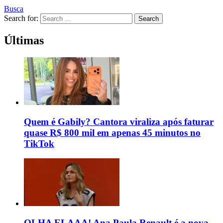
Busca
Search for:
Search
Últimas
Quem é Gabily? Cantora viraliza após faturar
quase R$ 800 mil em apenas 45 minutos no
TikTok
OLHA ELAAA! Ana Paula Renault é a nova