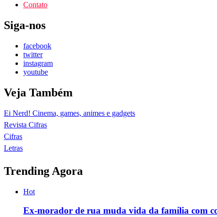
Contato
Siga-nos
facebook
twitter
instagram
youtube
Veja Também
Ei Nerd! Cinema, games, animes e gadgets
Revista Cifras
Cifras
Letras
Trending Agora
Hot
Ex-morador de rua muda vida da família com c