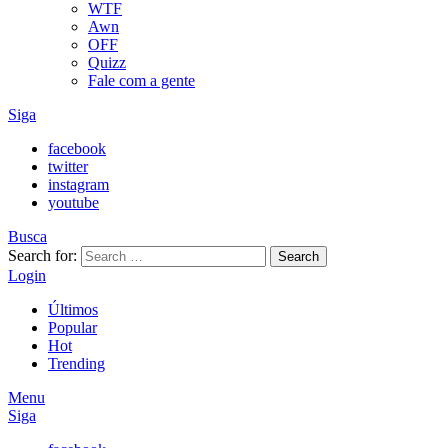
WTF
Awn
OFF
Quizz
Fale com a gente
Siga
facebook
twitter
instagram
youtube
Busca
Search for:
Search
Login
Últimos
Popular
Hot
Trending
Menu
Siga