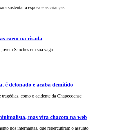
para sustentar a esposa e as crianças
gas caem na risada
r o jovem Sanches em sua vaga
ia, é detonado e acaba demitido
e tragédias, como o acidente da Chapecoense
inimalista, mas vira chacota na web
to nos internautas, que repercutiram o assunto