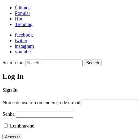
Últimos
Popular
Hot
Trending
facebook
twitter
instagram
youtube
Search for:
Search
Log In
Sign In
Nome de usuário ou endereço de e-mail
Senha
Lembrar-me