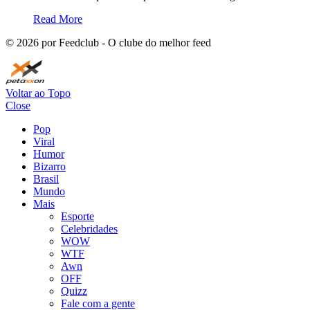
Read More
©
2026
por Feedclub - O clube do melhor feed
Voltar ao Topo
Close
Pop
Viral
Humor
Bizarro
Brasil
Mundo
Mais
Esporte
Celebridades
WOW
WTF
Awn
OFF
Quizz
Fale com a gente