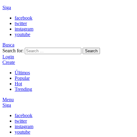
Siga
facebook
twitter
instagram
youtube
Busca
Search for:
Search
Login
Create
Últimos
Popular
Hot
Trending
Menu
Siga
facebook
twitter
instagram
youtube