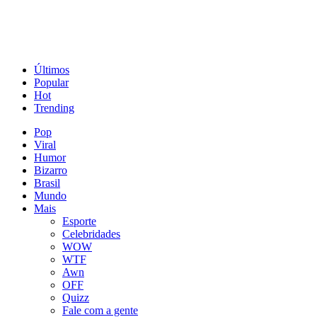
Últimos
Popular
Hot
Trending
Pop
Viral
Humor
Bizarro
Brasil
Mundo
Mais
Esporte
Celebridades
WOW
WTF
Awn
OFF
Quizz
Fale com a gente