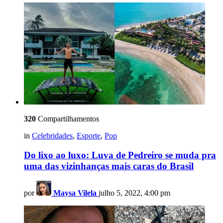
320
Compartilhamentos
in
Celebridades
,
Esporte
,
Pop
Do lixo ao luxo: Luva de Pedreiro se muda pra
uma das vizinhanças mais caras do Brasil
por
Maysa Vilela
julho 5, 2022, 4:00 pm