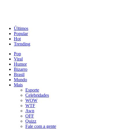
Últimos
Popular
Hot
Trending
Pop
Viral
Humor
Bizarro
Brasil
Mundo
Mais
Esporte
Celebridades
WOW
WTF
Awn
OFF
Quizz
Fale com a gente