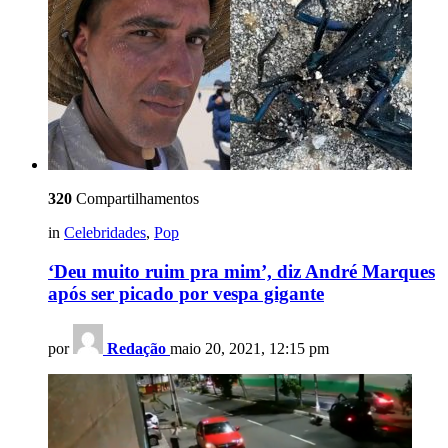
320
Compartilhamentos
in
Celebridades
,
Pop
‘Deu muito ruim pra mim’, diz André Marques
após ser picado por vespa gigante
por
Redação
maio 20, 2021, 12:15 pm