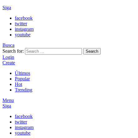
Siga
facebook
twitter
instagram
youtube
Busca
Search for:
Search
Login
Create
Últimos
Popular
Hot
Trending
Menu
Siga
facebook
twitter
instagram
youtube