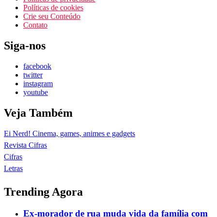
Políticas de cookies
Crie seu Conteúdo
Contato
Siga-nos
facebook
twitter
instagram
youtube
Veja Também
Ei Nerd! Cinema, games, animes e gadgets
Revista Cifras
Cifras
Letras
Trending Agora
Ex-morador de rua muda vida da família com