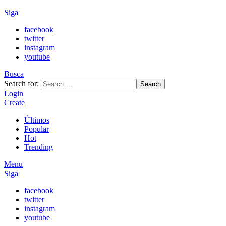
Siga
facebook
twitter
instagram
youtube
Busca
Search for:
Search
Login
Create
Últimos
Popular
Hot
Trending
Menu
Siga
facebook
twitter
instagram
youtube