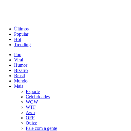
Últimos
Popular
Hot
Trending
Pop
Viral
Humor
Bizarro
Brasil
Mundo
Mais
Esporte
Celebridades
WOW
WTF
Awn
OFF
Quizz
Fale com a gente