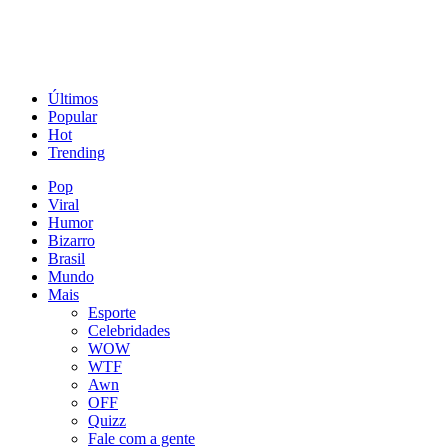
Últimos
Popular
Hot
Trending
Pop
Viral
Humor
Bizarro
Brasil
Mundo
Mais
Esporte
Celebridades
WOW
WTF
Awn
OFF
Quizz
Fale com a gente