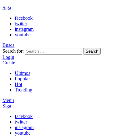
Siga
facebook
twitter
instagram
youtube
Busca
Search for:
Search
Login
Create
Últimos
Popular
Hot
Trending
Menu
Siga
facebook
twitter
instagram
youtube