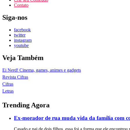
Contato
Siga-nos
facebook
twitter
instagram
youtube
Veja Também
Ei Nerd! Cinema, games, animes e gadgets
Revista Cifras
Cifras
Letras
Trending Agora
Ex-morador de rua muda vida da família com c
Casado e pai de dois filhos, essa foi a forma que ele encontrou 