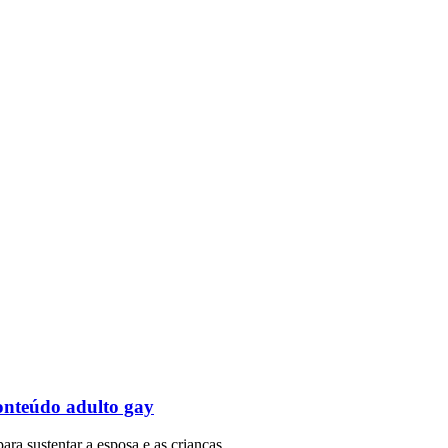
onteúdo adulto gay
para sustentar a esposa e as crianças