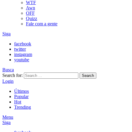
WTF
Awn
OFF
Quizz
Fale com a gente
Siga
facebook
twitter
instagram
youtube
Busca
Search for:
Search
Login
Últimos
Popular
Hot
Trending
Menu
Siga