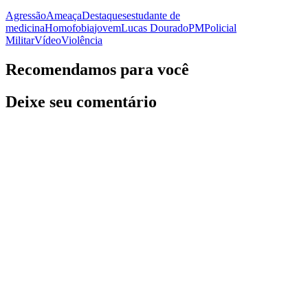
Agressão
Ameaça
Destaques
estudante de
medicina
Homofobia
jovem
Lucas Dourado
PM
Policial
Militar
Vídeo
Violência
Recomendamos para você
Deixe seu comentário