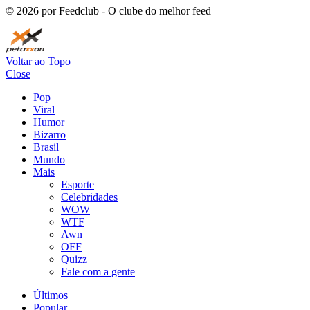
©
2026
por Feedclub - O clube do melhor feed
Voltar ao Topo
Close
Pop
Viral
Humor
Bizarro
Brasil
Mundo
Mais
Esporte
Celebridades
WOW
WTF
Awn
OFF
Quizz
Fale com a gente
Últimos
Popular