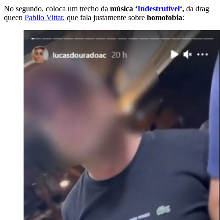
No segundo, coloca um trecho da
música ‘
Indestrutível
‘,
da drag
queen
Pabllo Vittar
, que fala justamente sobre
homofobia
: