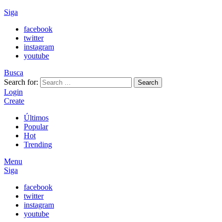
Siga
facebook
twitter
instagram
youtube
Busca
Search for:
Search
Login
Create
Últimos
Popular
Hot
Trending
Menu
Siga
facebook
twitter
instagram
youtube