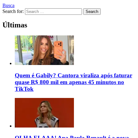
Busca
Search for:
Search
Últimas
Quem é Gabily? Cantora viraliza após faturar
quase R$ 800 mil em apenas 45 minutos no
TikTok
OLHA ELAAA! Ana Paula Renault é a nova