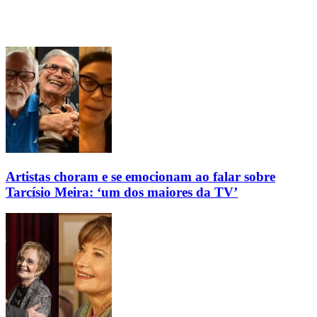
Artistas choram e se emocionam ao falar sobre
Tarcísio Meira: ‘um dos maiores da TV’