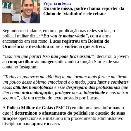
Veja também:
Durante missa, padre chama repórter da
Globo de ‘viadinho’ e ele rebate
Segundo o estudante, em uma publicação nas redes sociais, o
policial militar dizia:
“Eu vou te matar viado”
,
com a arma
encostando em seu rosto. Lucas
registrou
um
Boletim de
Ocorrência
e
desabafou
sobre a
violência que sofreu.
“Isso tem que parar! Isso
não pode ficar assim!
“,
declarou o jovem
ao
compartilhar as imagens
utilizando a função Stories de sua
conta no Instagram.
“Todas as palavras me dão força, me tornam mais forte e me tiram
um pouco desse abismo emocional e o medo, para
lutar e combater
essas
atitudes homofóbicas
e esse
despreparo dos profissionais
que
têm como
único obrigação
,
proteger
nossa
integridade
e nos deixar
seguros”,
diz um trecho do texto postado por Lucas.
A
Polícia Militar de Goiás
(PMGO) emitiu uma nota informando
que já
determinou o afastamento do policial
em questão
de suas
funções
operacionais e instaurou um procedimento administrativo
disciplinar para
apurar o caso.