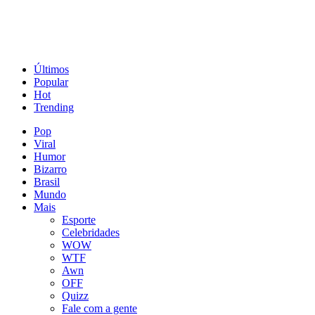
Últimos
Popular
Hot
Trending
Pop
Viral
Humor
Bizarro
Brasil
Mundo
Mais
Esporte
Celebridades
WOW
WTF
Awn
OFF
Quizz
Fale com a gente