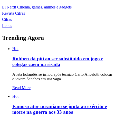
Ei Nerd! Cinema, games, animes e gadgets
Revista Cifras
Cifras
Letras
Trending Agora
Hot
Robben dá piti ao ser substituído em jogo e
colegas caem na risada
Atleta holandês se irritou após técnico Carlo Ancelotti colocar
o jovem Sanches em sua vaga
Read More
Hot
Famoso ator ucraniano se junta ao exército e
morre na guerra aos 33 anos