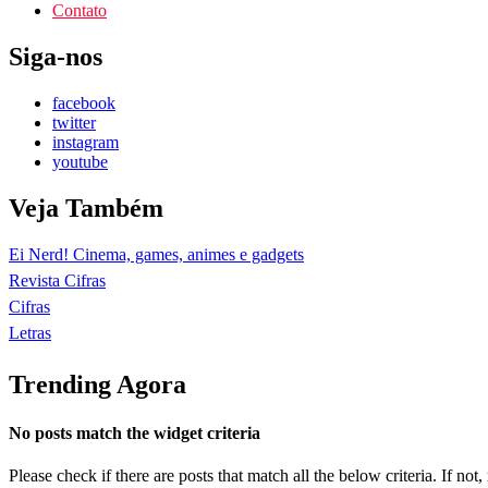
Contato
Siga-nos
facebook
twitter
instagram
youtube
Veja Também
Ei Nerd! Cinema, games, animes e gadgets
Revista Cifras
Cifras
Letras
Trending Agora
No posts match the widget criteria
Please check if there are posts that match all the below criteria. If no