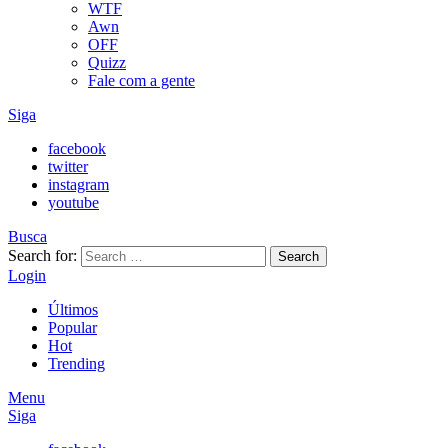
WTF
Awn
OFF
Quizz
Fale com a gente
Siga
facebook
twitter
instagram
youtube
Busca
Search for:
Search
Login
Últimos
Popular
Hot
Trending
Menu
Siga