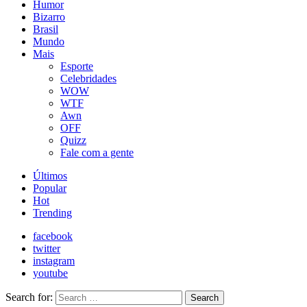
Humor
Bizarro
Brasil
Mundo
Mais
Esporte
Celebridades
WOW
WTF
Awn
OFF
Quizz
Fale com a gente
Últimos
Popular
Hot
Trending
facebook
twitter
instagram
youtube
Search for:
Search