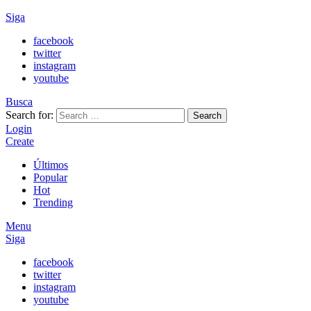
Siga
facebook
twitter
instagram
youtube
Busca
Search for:
Search
Login
Create
Últimos
Popular
Hot
Trending
Menu
Siga
facebook
twitter
instagram
youtube