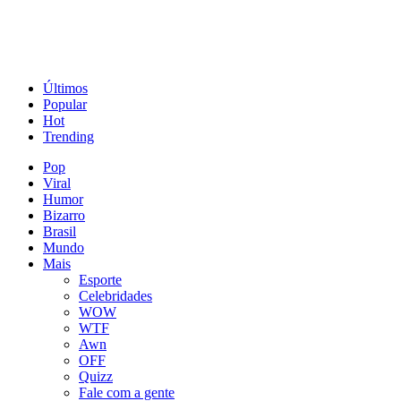
Últimos
Popular
Hot
Trending
Pop
Viral
Humor
Bizarro
Brasil
Mundo
Mais
Esporte
Celebridades
WOW
WTF
Awn
OFF
Quizz
Fale com a gente