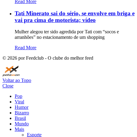
Read More
Tati Minerato sai do sério, se envolve em briga e
vai pra cima de motorista; vídeo
Mulher alegou ter sido agredida por Tati com “socos e
arranhões” no estacionamento de um shopping
Read More
©
2026
por Feedclub - O clube do melhor feed
Voltar ao Topo
Close
Pop
Viral
Humor
Bizarro
Brasil
Mundo
Mais
Esporte