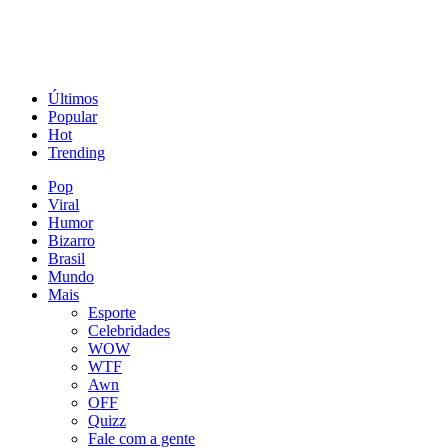
Últimos
Popular
Hot
Trending
Pop
Viral
Humor
Bizarro
Brasil
Mundo
Mais
Esporte
Celebridades
WOW
WTF
Awn
OFF
Quizz
Fale com a gente