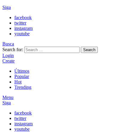
Siga
facebook
twitter
instagram
youtube
Busca
Search for:
Search
Login
Create
Últimos
Popular
Hot
Trending
Menu
Siga
facebook
twitter
instagram
youtube