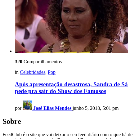
320
Compartilhamentos
in
Celebridades
,
Pop
Após apresentação desastrosa, Sandra de Sá
pede pra sair do Show dos Famosos
por
José Elias Mendes
junho 5, 2018, 5:01 pm
Sobre
FeedClub é o site que vai deixar o seu feed diário com o que há de