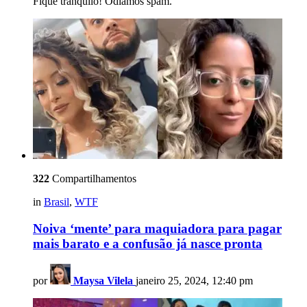
Fique tranquilo! Odiamos spam.
322
Compartilhamentos
in
Brasil
,
WTF
Noiva ‘mente’ para maquiadora para pagar
mais barato e a confusão já nasce pronta
por
Maysa Vilela
janeiro 25, 2024, 12:40 pm