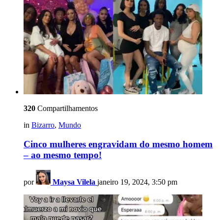
320
Compartilhamentos
in
Bizarro
,
Mundo
Cinco mulheres engravidam do mesmo homem
– ao mesmo tempo!
por
Maysa Vilela
janeiro 19, 2024, 3:50 pm