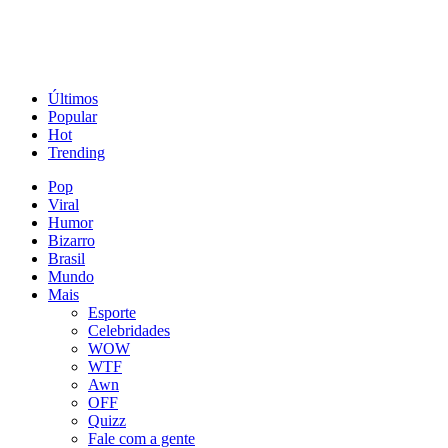
Últimos
Popular
Hot
Trending
Pop
Viral
Humor
Bizarro
Brasil
Mundo
Mais
Esporte
Celebridades
WOW
WTF
Awn
OFF
Quizz
Fale com a gente