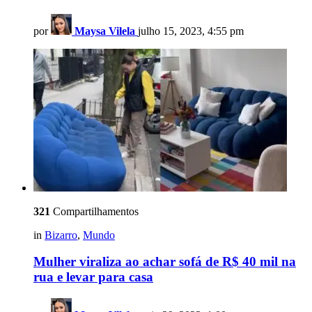
por
Maysa Vilela
julho 15, 2023, 4:55 pm
321
Compartilhamentos
in
Bizarro
,
Mundo
Mulher viraliza ao achar sofá de R$ 40 mil na
rua e levar para casa