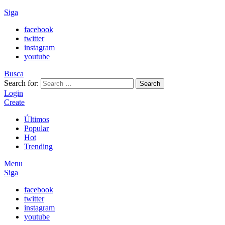
Siga
facebook
twitter
instagram
youtube
Busca
Search for:
Search
Login
Create
Últimos
Popular
Hot
Trending
Menu
Siga
facebook
twitter
instagram
youtube