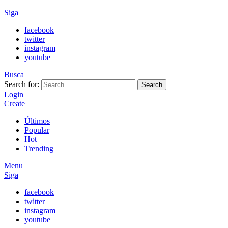
Siga
facebook
twitter
instagram
youtube
Busca
Search for:
Search
Login
Create
Últimos
Popular
Hot
Trending
Menu
Siga
facebook
twitter
instagram
youtube