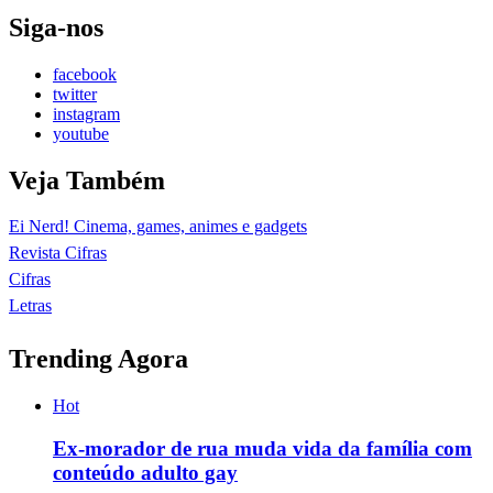
Siga-nos
facebook
twitter
instagram
youtube
Veja Também
Ei Nerd! Cinema, games, animes e gadgets
Revista Cifras
Cifras
Letras
Trending Agora
Hot
Ex-morador de rua muda vida da família com
conteúdo adulto gay