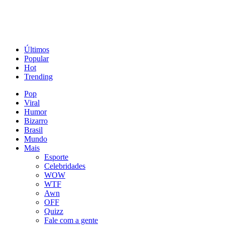
Últimos
Popular
Hot
Trending
Pop
Viral
Humor
Bizarro
Brasil
Mundo
Mais
Esporte
Celebridades
WOW
WTF
Awn
OFF
Quizz
Fale com a gente