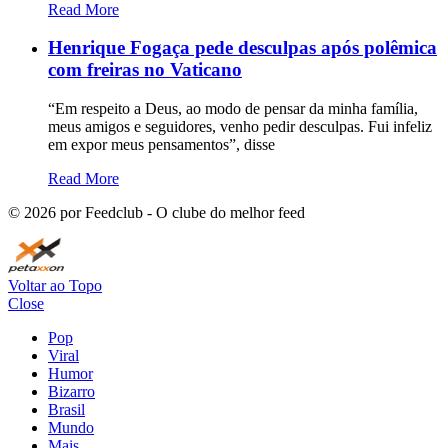
Read More
Henrique Fogaça pede desculpas após polêmica
com freiras no Vaticano
“Em respeito a Deus, ao modo de pensar da minha família,
meus amigos e seguidores, venho pedir desculpas. Fui infeliz
em expor meus pensamentos”, disse
Read More
©
2026
por Feedclub - O clube do melhor feed
Voltar ao Topo
Close
Pop
Viral
Humor
Bizarro
Brasil
Mundo
Mais