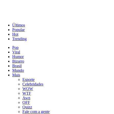
Últimos
Popular
Hot
Trending
Pop
Viral
Humor
Bizarro
Brasil
Mundo
Mais
Esporte
Celebridades
WOW
WTF
Awn
OFF
Quizz
Fale com a gente