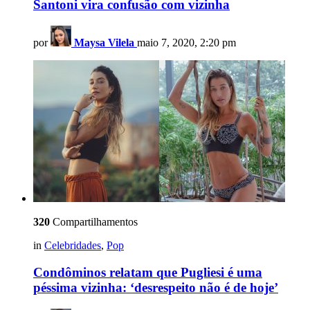
Santoni vira confusão com vizinha
por
Maysa Vilela
maio 7, 2020, 2:20 pm
320
Compartilhamentos
in
Celebridades
,
Pop
Condôminos relatam que Pugliesi é uma
péssima vizinha: ‘desrespeito não é de hoje’