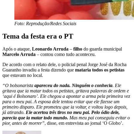
Foto: Reprodução/Redes Sociais
Tema da festa era o PT
Após o ataque,
Leonardo Arruda
–
filho
do guarda municipal
Marcelo Arruda
– contou como tudo aconteceu.
De acordo com o relato dele, o policial penal Jorge José da Rocha
Guaranho invadiu a festa dizendo que
mataria todos os petistas
que estavam no local.
“O bolsonarista
apareceu do nada. Ninguém o conhecia
. Ele
gritava que ia matar todos os petistas, gritava palavras de ordem e
‘aqui é Bolsonaro’. Ele chegou a apontar a arma pela primeira vez
para o meu pai. A esposa dele tentou evitar que ele fizesse um
primeiro disparo. Ele prometeu que ia voltar, e voltou logo depois,
já atirando.
Ele acertou três tiros no meu pai. Pelo ódio dele,
parecia que ia matar todo mundo.
Mas meu pai conseguiu evitar o
pior, antes de morrer”
, disse, em entrevista ao jornal ‘O Globo’.