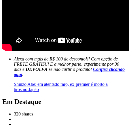
Alexa com mais de R$ 100 de desconto!!! Com opção de
FRETE GRÁTIS!!! E a melhor parte: experimente por 30
dias e
DEVOLVA
se não curtir o produto!
Confira clicando
aqui
.
Shinzo Abe: em atentado raro, ex-premier é morto a
tiros no Japão
Em Destaque
320
shares