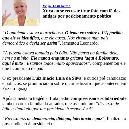
Veja também:
Xuxa ao se recusar tirar foto com fã das
antigas por posicionamento político
“O ambiente estava maravilhoso.
O tema era sobre o PT, partido
que ele se identifica
, que ele gosta. Nós vivemos num país
democrático e devia ser assim”
, lamentou Leonardo.
“A pessoa estava tomada pelo ódio. Não pensa na família dele,
nem na minha.
Ele matou enquanto gritava ‘aqui é Bolsonaro,
aqui é mito’
. Estamos todos muito apavorados”
, complementou ele,
que ficou órfão de pai.
O ex-presidente
Luiz Inácio Lula da Silva
, e outros pré-candidatos
e políticos, se pronunciaram sobre o crime bizarro que aconteceu em
Foz do Iguaçu.
Após lamentar a tragédia, Lula pediu
compreensão e solidariedade
também com a família do atirador, que assumiu um
“discurso de
ódio estimulado por um presidente irresponsável”.
“Precisamos de
democracia, diálogo, tolerância e paz
“
, finalizou o
pré-candidato à presidência.