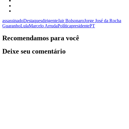
assassinado
Destaques
dirigente
Jair Bolsonaro
Jorge José da Rocha
Guaranho
Lula
Marcelo Arruda
Política
presidente
PT
Recomendamos para você
Deixe seu comentário