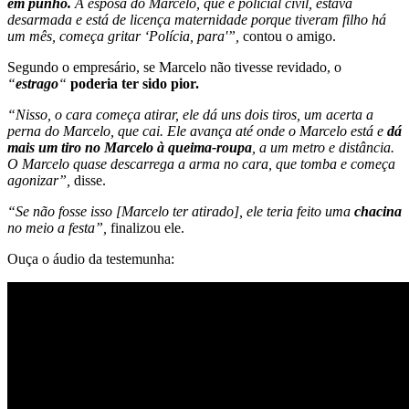
em punho.
A esposa do Marcelo, que é policial civil, estava
desarmada e está de licença maternidade porque tiveram filho há
um mês, começa gritar ‘Polícia, para'”,
contou o amigo.
Segundo o empresário, se Marcelo não tivesse revidado, o
“
estrago
“
poderia ter sido pior.
“Nisso, o cara começa atirar, ele dá uns dois tiros, um acerta a
perna do Marcelo, que cai. Ele avança até onde o Marcelo está e
dá
mais um tiro no Marcelo à queima-roupa
, a um metro e distância.
O Marcelo quase descarrega a arma no cara, que tomba e começa
agonizar”,
disse.
“Se não fosse isso [Marcelo ter atirado], ele teria feito uma
chacina
no meio a festa”,
finalizou ele.
Ouça o áudio da testemunha: