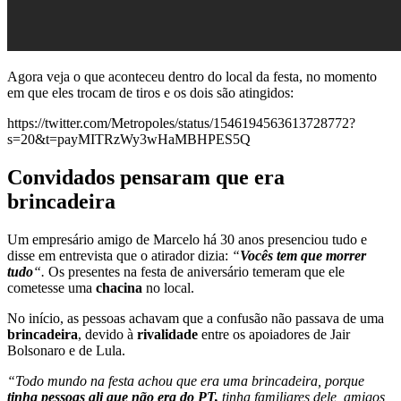
Agora veja o que aconteceu dentro do local da festa, no momento
em que eles trocam de tiros e os dois são atingidos:
https://twitter.com/Metropoles/status/1546194563613728772?
s=20&t=payMITRzWy3wHaMBHPES5Q
Convidados pensaram que era
brincadeira
Um empresário amigo de Marcelo há 30 anos presenciou tudo e
disse em entrevista que o atirador dizia:
“
Vocês tem que morrer
tudo
“.
Os presentes na festa de aniversário temeram que ele
cometesse uma
chacina
no local.
No início, as pessoas achavam que a confusão não passava de uma
brincadeira
, devido à
rivalidade
entre os apoiadores de Jair
Bolsonaro e de Lula.
“Todo mundo na festa achou que era uma brincadeira, porque
tinha pessoas ali que não era do PT,
tinha familiares dele, amigos