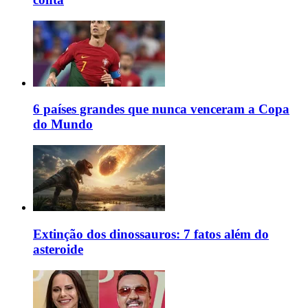
6 países grandes que nunca venceram a Copa
do Mundo
Extinção dos dinossauros: 7 fatos além do
asteroide