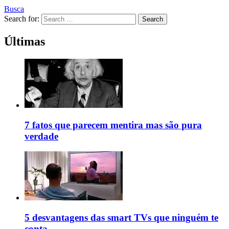
Busca
Search for:
Search
Últimas
7 fatos que parecem mentira mas são pura
verdade
5 desvantagens das smart TVs que ninguém te
conta