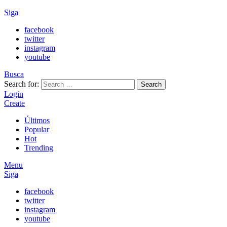
Siga
facebook
twitter
instagram
youtube
Busca
Search for:
Search
Login
Create
Últimos
Popular
Hot
Trending
Menu
Siga
facebook
twitter
instagram
youtube