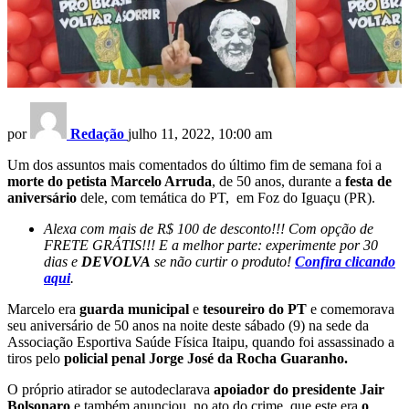
por
Redação
julho 11, 2022, 10:00 am
Um dos assuntos mais comentados do último fim de semana foi a
morte do petista Marcelo Arruda
, de 50 anos, durante a
festa de
aniversário
dele, com temática do PT, em Foz do Iguaçu (PR).
Alexa com mais de R$ 100 de desconto!!! Com opção de
FRETE GRÁTIS!!! E a melhor parte: experimente por 30
dias e
DEVOLVA
se não curtir o produto!
Confira clicando
aqui
.
Marcelo era
guarda municipal
e
tesoureiro do PT
e comemorava
seu aniversário de 50 anos na noite deste sábado (9) na sede da
Associação Esportiva Saúde Física Itaipu, quando foi assassinado a
tiros pelo
policial penal Jorge José da Rocha Guaranho.
O próprio atirador se autodeclarava
apoiador do presidente Jair
Bolsonaro
e também anunciou, no ato do crime, que este era
o