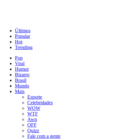
Últimos
Popular
Hot
Trending
Pop
Viral
Humor
Bizarro
Brasil
Mundo
Mais
Esporte
Celebridades
WOW
WTF
Awn
OFF
Quizz
Fale com a gente