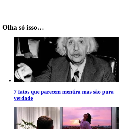
Olha só isso…
7 fatos que parecem mentira mas são pura
verdade