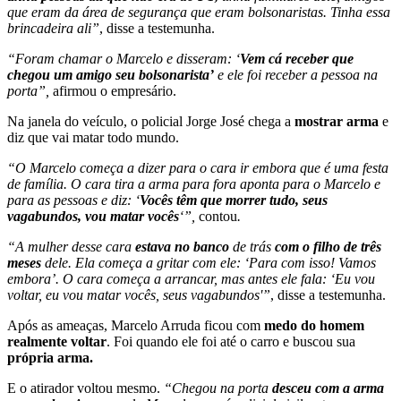
que eram da área de segurança que eram bolsonaristas. Tinha essa
brincadeira ali”
, disse a testemunha.
“Foram chamar o Marcelo e disseram: ‘
Vem cá receber que
chegou um amigo seu bolsonarista’
e ele foi receber a pessoa na
porta”,
afirmou o empresário.
Na janela do veículo, o policial Jorge José chega a
mostrar arma
e
diz que vai matar todo mundo.
“O Marcelo começa a dizer para o cara ir embora que é uma festa
de família. O cara tira a arma para fora aponta para o Marcelo e
para as pessoas e diz: ‘
Vocês têm que morrer tudo, seus
vagabundos, vou matar vocês
‘”,
contou
.
“A mulher desse cara
estava no banco
de trás
com o filho de três
meses
dele. Ela começa a gritar com ele: ‘Para com isso! Vamos
embora’. O cara começa a arrancar, mas antes ele fala: ‘Eu vou
voltar, eu vou matar vocês, seus vagabundos'”
, disse a testemunha.
Após as ameaças, Marcelo Arruda ficou com
medo do homem
realmente voltar
. Foi quando ele foi até o carro e buscou sua
própria arma.
E o atirador voltou mesmo.
“Chegou na porta
desceu com a arma