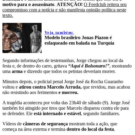
motivo para o assassinato
.
ATENÇÃO!
O Feedclub reitera seu
compromisso com a notícia e não manifesta opinião política neste
texto.
Veja também:
Modelo brasileiro Jonas Piazon é
esfaqueado em balada na Turquia
Segundo informações de testemunhas, Jorge chegou ao local da
festa e, de dentro do carro, gritava
“Aqui é Bolsonaro!”
, mostrando
uma
arma
e dizendo que todos os petistas deveriam morrer.
Minutos depois, o policial penal Jorge José da Rocha Guaranho
voltou e
atirou contra Marcelo Arruda,
que revidou, mas acabou
não resistindo aos ferimentos
e morreu.
A tragédia aconteceu por volta das 23h40 de sábado (9). Jorge José
também foi atingido por tiros que Marcelo disparou contra ele para
se defender. Ele
está internado e estável
, segundo familiares.
Vídeos de
câmeras de segurança
mostram toda a ação, que
começa na área externa e termina
dentro do local da festa
.