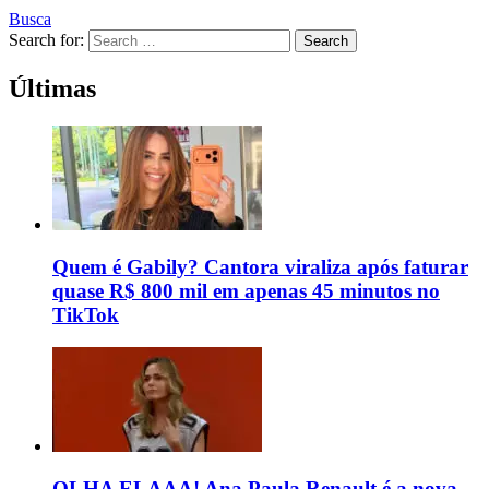
Busca
Search for:
Search
Últimas
Quem é Gabily? Cantora viraliza após faturar
quase R$ 800 mil em apenas 45 minutos no
TikTok
OLHA ELAAA! Ana Paula Renault é a nova