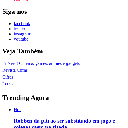
Siga-nos
facebook
twitter
instagram
youtube
Veja Também
Ei Nerd! Cinema, games, animes e gadgets
Revista Cifras
Cifras
Letras
Trending Agora
Hot
Robben dá piti ao ser substituído em jogo e
colegas caem na risada