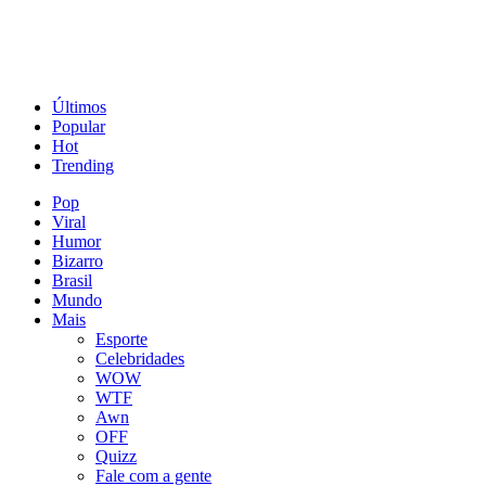
Últimos
Popular
Hot
Trending
Pop
Viral
Humor
Bizarro
Brasil
Mundo
Mais
Esporte
Celebridades
WOW
WTF
Awn
OFF
Quizz
Fale com a gente