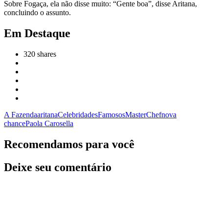
Sobre Fogaça, ela não disse muito: “Gente boa”, disse Aritana,
concluindo o assunto.
Em Destaque
320
shares
A Fazenda
aritana
Celebridades
Famosos
MasterChef
nova
chance
Paola Carosella
Recomendamos para você
Deixe seu comentário