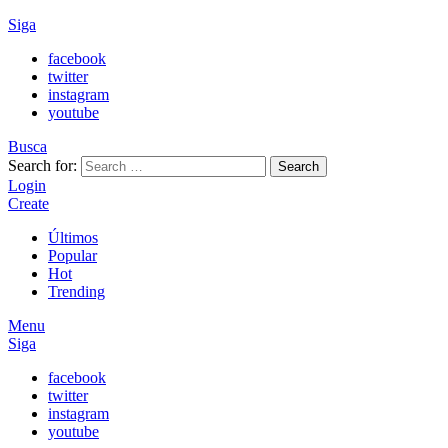
Siga
facebook
twitter
instagram
youtube
Busca
Search for:
Search
Login
Create
Últimos
Popular
Hot
Trending
Menu
Siga
facebook
twitter
instagram
youtube