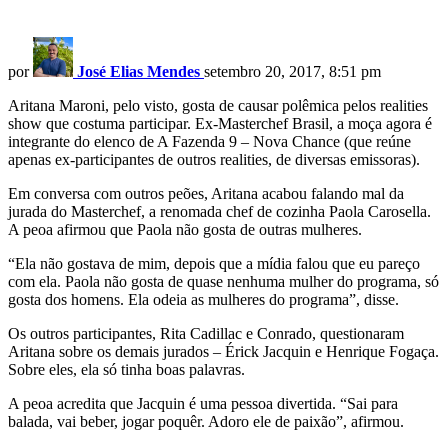
por
José Elias Mendes
setembro 20, 2017, 8:51 pm
Aritana Maroni, pelo visto, gosta de causar polêmica pelos realities
show que costuma participar. Ex-Masterchef Brasil, a moça agora é
integrante do elenco de A Fazenda 9 – Nova Chance (que reúne
apenas ex-participantes de outros realities, de diversas emissoras).
Em conversa com outros peões, Aritana acabou falando mal da
jurada do Masterchef, a renomada chef de cozinha Paola Carosella.
A peoa afirmou que Paola não gosta de outras mulheres.
“Ela não gostava de mim, depois que a mídia falou que eu pareço
com ela. Paola não gosta de quase nenhuma mulher do programa, só
gosta dos homens. Ela odeia as mulheres do programa”, disse.
Os outros participantes, Rita Cadillac e Conrado, questionaram
Aritana sobre os demais jurados – Érick Jacquin e Henrique Fogaça.
Sobre eles, ela só tinha boas palavras.
A peoa acredita que Jacquin é uma pessoa divertida. “Sai para
balada, vai beber, jogar poquêr. Adoro ele de paixão”, afirmou.