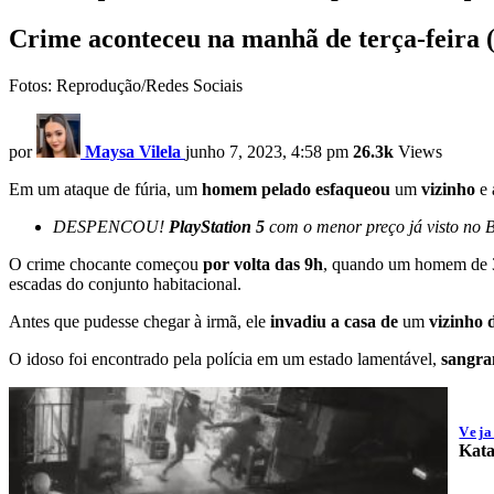
Crime aconteceu na manhã de terça-feira (
Fotos: Reprodução/Redes Sociais
por
Maysa Vilela
junho 7, 2023, 4:58 pm
26.3k
Views
Em um ataque de fúria, um
homem pelado esfaqueou
um
vizinho
e 
DESPENCOU!
PlayStation 5
com o menor preço já visto no B
O crime chocante começou
por volta das 9h
, quando um homem de 
escadas do conjunto habitacional.
Antes que pudesse chegar à irmã, ele
invadiu a casa de
um
vizinho 
O idoso foi encontrado pela polícia em um estado lamentável,
sangran
Vej
Kata