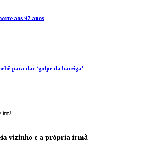
orre aos 97 anos
bebê para dar ‘golpe da barriga’
a irmã
a vizinho e a própria irmã