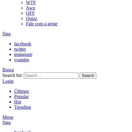
WTF
Awn
OFF
Quizz
Fale com a gente
Siga
facebook
twitter
instagram
youtube
Busca
Search for:
Search
Login
Últimos
Popular
Hot
Trending
Menu
Siga