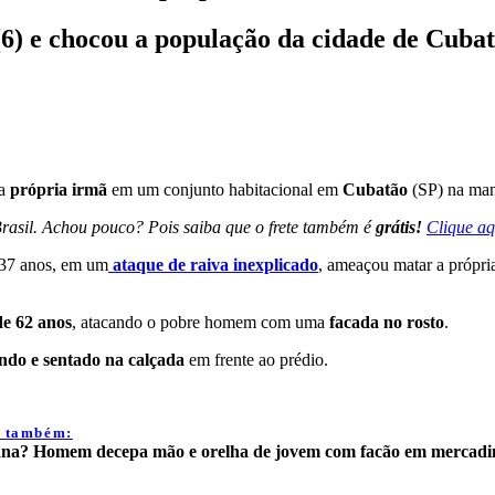
6) e chocou a população da cidade de Cubat
a
própria irmã
em um conjunto habitacional em
Cubatão
(SP) na manh
rasil. Achou pouco? Pois saiba que o frete também é
grátis!
Clique aq
37 anos, em um
ataque de raiva inexplicado
, ameaçou matar a própri
de 62 anos
, atacando o pobre homem com uma
facada no rosto
.
do e sentado na calçada
em frente ao prédio.
a também:
na? Homem decepa mão e orelha de jovem com facão em mercad