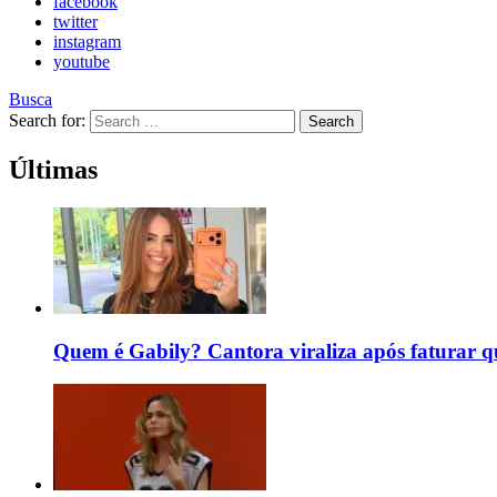
facebook
twitter
instagram
youtube
Busca
Search for:
Search
Últimas
Quem é Gabily? Cantora viraliza após faturar 