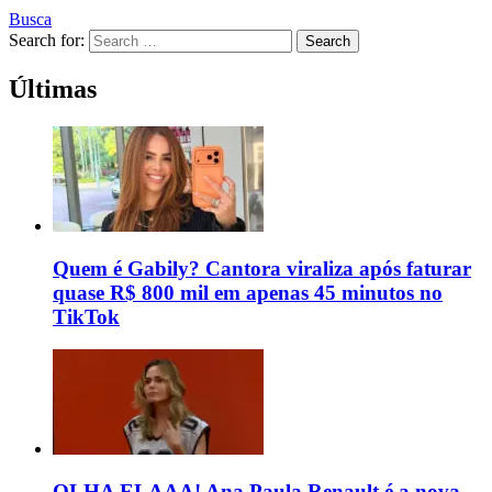
Busca
Search for:
Search
Últimas
Quem é Gabily? Cantora viraliza após faturar
quase R$ 800 mil em apenas 45 minutos no
TikTok
OLHA ELAAA! Ana Paula Renault é a nova