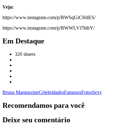
Veja:
https://www.instagram.com/p/BWSqGiCHdES/
https://www.instagram.com/p/BWWLVl7hthY/
Em Destaque
320
shares
Bruna Marquezine
Celebridades
Famosos
Fotos
Sexy
Recomendamos para você
Deixe seu comentário