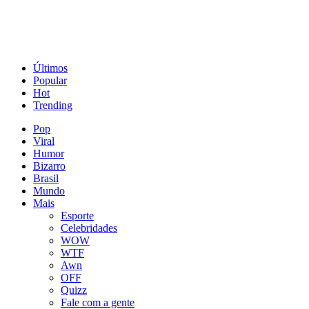
Últimos
Popular
Hot
Trending
Pop
Viral
Humor
Bizarro
Brasil
Mundo
Mais
Esporte
Celebridades
WOW
WTF
Awn
OFF
Quizz
Fale com a gente