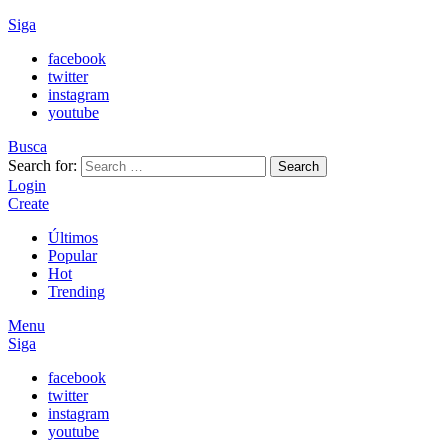
Siga
facebook
twitter
instagram
youtube
Busca
Search for:
Search
Login
Create
Últimos
Popular
Hot
Trending
Menu
Siga
facebook
twitter
instagram
youtube