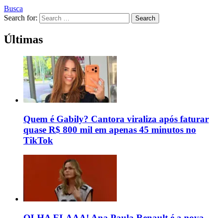
Busca
Search for:
Search
Últimas
Quem é Gabily? Cantora viraliza após faturar
quase R$ 800 mil em apenas 45 minutos no
TikTok
OLHA ELAAA! Ana Paula Renault é a nova